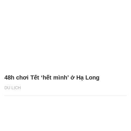
48h chơi Tết ‘hết mình’ ở Hạ Long
DU LỊCH