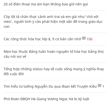
20 số điện thoại ma ám bạn không bao giờ nên gọi
Clip lột tả chân thực cảnh anh trai và em gái như 'chó với
mèo', người tinh ý còn phát hiện một vấn đề trong giáo dục
con
Các công thức hóa học lớp 8, 9 cơ bản cần nhớ
106
Mẹo học thuộc Bảng tuần hoàn nguyên tố hóa học bằng thơ,
câu nói vui vẻ
Tổng hợp những status hay về cuộc sống mang ý nghĩa thay
đổi cuộc đời
Tìm hiểu tư tưởng Nguyễn Du qua đoạn kết Truyện Kiều
1
Phó Đoàn ĐBQH Hà Giang Vương Ngọc Hà bị kỷ luật