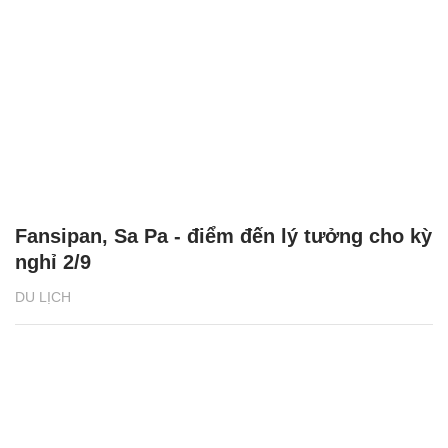
Fansipan, Sa Pa - điểm đến lý tưởng cho kỳ
nghỉ 2/9
DU LỊCH