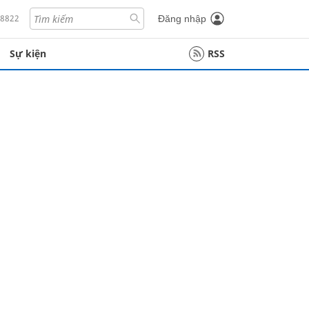
18822
Đăng nhập
Sự kiện
RSS