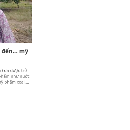
g đến... mỹ
a) đã được trở
n phẩm như nước
mỹ phẩm xoài,…