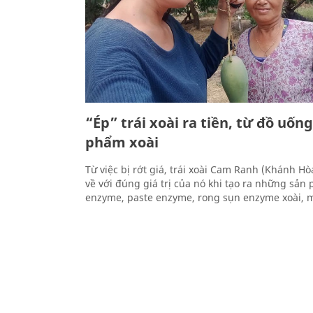
“Ép” trái xoài ra tiền, từ đồ uốn
phẩm xoài
Từ việc bị rớt giá, trái xoài Cam Ranh (Khánh Hò
về với đúng giá trị của nó khi tạo ra những sả
enzyme, paste enzyme, rong sụn enzyme xoài, 