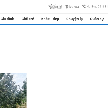
Hotline: 09161
Gia đình
Giới trẻ
Khỏe - đẹp
Chuyện lạ
Quân sự