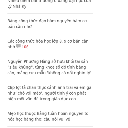
Nhiều điểm bất thường ở bằng đại học của
Lý Nhã Kỳ
Bảng công thức đạo hàm nguyên hàm cơ
bản cần nhớ
Các công thức hóa học lớp 8, 9 cơ bản cần
nhớ
106
Nguyễn Phương Hằng sở hữu khối tài sản
"siêu khủng", từng khoe sổ đỏ tính bằng
cân, mắng cựu mẫu 'không có nổi nghìn tỷ'
Clip lột tả chân thực cảnh anh trai và em gái
như 'chó với mèo', người tinh ý còn phát
hiện một vấn đề trong giáo dục con
Mẹo học thuộc Bảng tuần hoàn nguyên tố
hóa học bằng thơ, câu nói vui vẻ