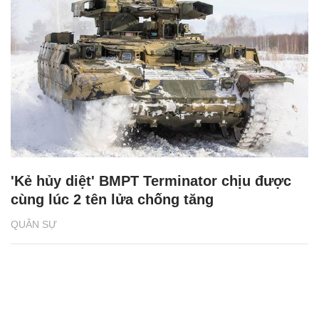
'Kẻ hủy diệt' BMPT Terminator chịu được
cùng lúc 2 tên lửa chống tăng
QUÂN SỰ