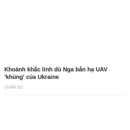
Khoảnh khắc lính dù Nga bắn hạ UAV
'khủng' của Ukraine
QUÂN SỰ