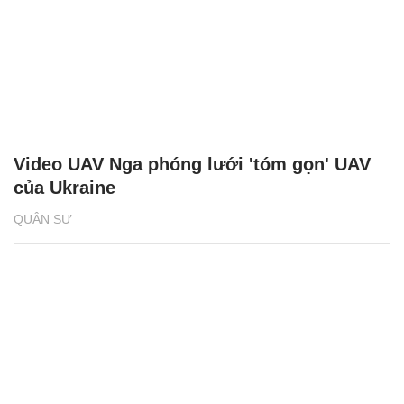
Video UAV Nga phóng lưới 'tóm gọn' UAV
của Ukraine
QUÂN SỰ