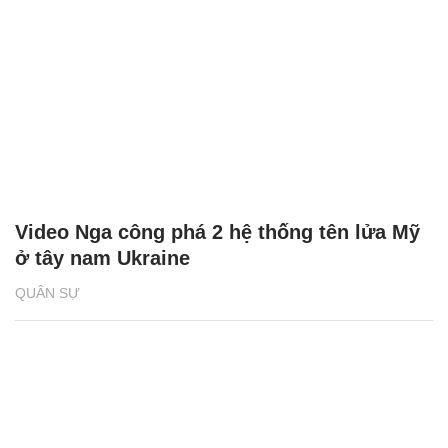
Video Nga công phá 2 hệ thống tên lửa Mỹ
ở tây nam Ukraine
QUÂN SỰ