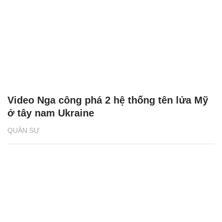
Video Nga công phá 2 hệ thống tên lửa Mỹ
ở tây nam Ukraine
QUÂN SỰ