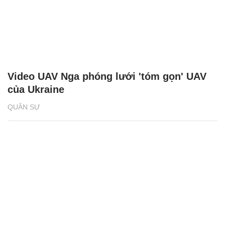
Video UAV Nga phóng lưới 'tóm gọn' UAV
của Ukraine
QUÂN SỰ