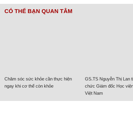
CÓ THỂ BẠN QUAN TÂM
Chăm sóc sức khỏe cần thực hiện
GS.TS Nguyễn Thị Lan ti
ngay khi cơ thể còn khỏe
chức Giám đốc Học viện
Việt Nam