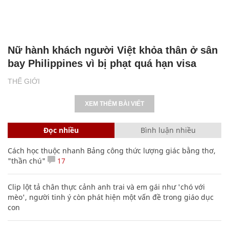
Nữ hành khách người Việt khỏa thân ở sân
bay Philippines vì bị phạt quá hạn visa
THẾ GIỚI
XEM THÊM BÀI VIẾT
Đọc nhiều
Bình luận nhiều
Cách học thuộc nhanh Bảng công thức lượng giác bằng thơ,
"thần chú"
17
Clip lột tả chân thực cảnh anh trai và em gái như 'chó với
mèo', người tinh ý còn phát hiện một vấn đề trong giáo dục
con