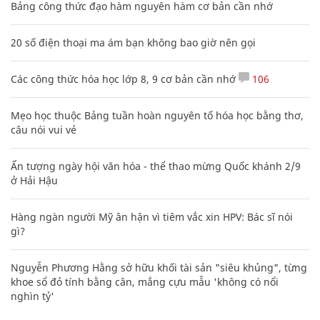
Bảng công thức đạo hàm nguyên hàm cơ bản cần nhớ
20 số điện thoại ma ám bạn không bao giờ nên gọi
Các công thức hóa học lớp 8, 9 cơ bản cần nhớ
106
Mẹo học thuộc Bảng tuần hoàn nguyên tố hóa học bằng thơ,
câu nói vui vẻ
Ấn tượng ngày hội văn hóa - thể thao mừng Quốc khánh 2/9
ở Hải Hậu
Hàng ngàn người Mỹ ân hận vì tiêm vắc xin HPV: Bác sĩ nói
gì?
Nguyễn Phương Hằng sở hữu khối tài sản "siêu khủng", từng
khoe sổ đỏ tính bằng cân, mắng cựu mẫu 'không có nổi
nghìn tỷ'