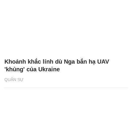
Khoảnh khắc lính dù Nga bắn hạ UAV
'khủng' của Ukraine
QUÂN SỰ