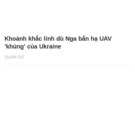
Khoảnh khắc lính dù Nga bắn hạ UAV
'khủng' của Ukraine
QUÂN SỰ