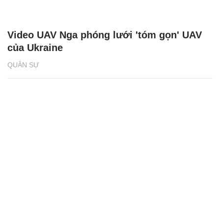
Video UAV Nga phóng lưới 'tóm gọn' UAV
của Ukraine
QUÂN SỰ