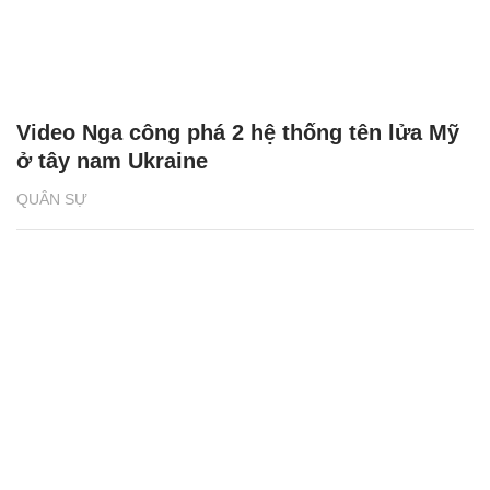
Video Nga công phá 2 hệ thống tên lửa Mỹ
ở tây nam Ukraine
QUÂN SỰ