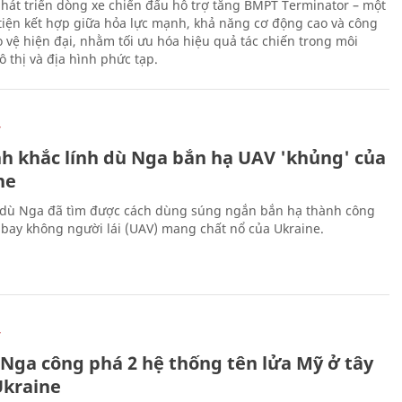
hát triển dòng xe chiến đấu hỗ trợ tăng BMPT Terminator – một
iện kết hợp giữa hỏa lực mạnh, khả năng cơ động cao và công
 vệ hiện đại, nhằm tối ưu hóa hiệu quả tác chiến trong môi
 thị và địa hình phức tạp.
Ự
h khắc lính dù Nga bắn hạ UAV 'khủng' của
ne
 dù Nga đã tìm được cách dùng súng ngắn bắn hạ thành công
bay không người lái (UAV) mang chất nổ của Ukraine.
Ự
 Nga công phá 2 hệ thống tên lửa Mỹ ở tây
kraine