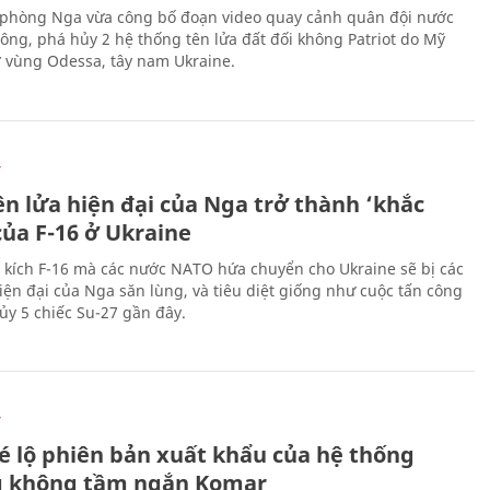
phòng Nga vừa công bố đoạn video quay cảnh quân đội nước
công, phá hủy 2 hệ thống tên lửa đất đối không Patriot do Mỹ
ở vùng Odessa, tây nam Ukraine.
Ự
ên lửa hiện đại của Nga trở thành ‘khắc
của F-16 ở Ukraine
 kích F-16 mà các nước NATO hứa chuyển cho Ukraine sẽ bị các
hiện đại của Nga săn lùng, và tiêu diệt giống như cuộc tấn công
ủy 5 chiếc Su-27 gần đây.
Ự
é lộ phiên bản xuất khẩu của hệ thống
 không tầm ngắn Komar