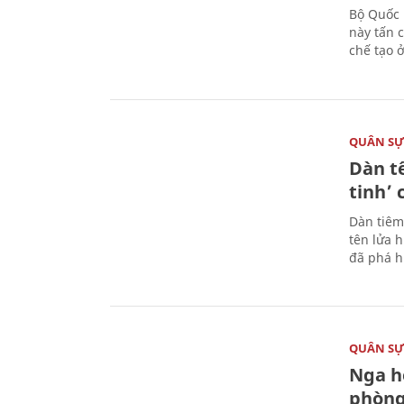
Bộ Quốc 
này tấn 
chế tạo 
QUÂN S
Dàn t
tinh’ 
Dàn tiêm
tên lửa 
đã phá h
QUÂN S
Nga h
phòng