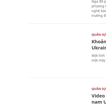
Nga đã p
phương t
nghệ bảo
trường đô
QUÂN S
Khoản
Ukrai
Một lính
một máy 
QUÂN S
Video
nam U