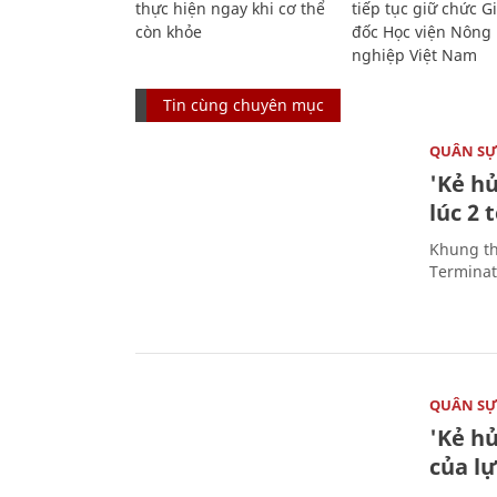
thực hiện ngay khi cơ thể
tiếp tục giữ chức 
còn khỏe
đốc Học viện Nông
nghiệp Việt Nam
Tin cùng chuyên mục
QUÂN S
'Kẻ h
lúc 2 
Khung th
Terminato
QUÂN S
'Kẻ h
của l