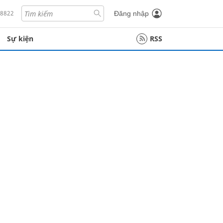
18822
Đăng nhập
Sự kiện
RSS