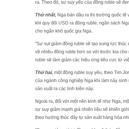
ra. Theo đó, sự suy yếu của đồng ruble sẽ đem 
Thứ nhất,
Nga bán dầu ra thị trường quốc tế v
khi quy đổi USD ra đồng ruble, ngân sách Nga
cho ngân khố quốc gia Nga.
“Sự sụt giảm đồng ruble sẽ tạo xung lực thú
về nhiều đồng ruble hơn so với trước kia cho 
ruble sẽ làm giảm các hiệu ứng tiêu cực từ việ
Thứ hai,
một đồng ruble suy yếu, theo Tim Jors
của ngành công nghiệp Nga khi làm nảy sinh n
sản xuất ra các linh kiện này.
Ngoài ra, đối với một nền kinh tế như Nga, m
sự suy giảm mạnh giá nhiên liệu sẽ khiến gi
theo hướng thúc đẩy tự sản xuất hàng hóa nh