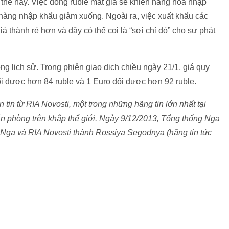
u thế này. Việc đồng ruble mất giá sẽ khiến hàng hóa nhập
hàng nhập khẩu giảm xuống. Ngoài ra, việc xuất khẩu các
á thành rẻ hơn và đây có thể coi là “sợi chỉ đỏ” cho sự phát
ng lịch sử. Trong phiên giao dịch chiều ngày 21/1, giá quy
đổi được hơn 84 ruble và 1 Euro đổi được hơn 92 ruble.
in từ RIA Novosti, một trong những hãng tin lớn nhất tại
ăn phòng trên khắp thế giới. Ngày 9/12/2013, Tổng thống Nga
 Nga và RIA Novosti thành Rossiya Segodnya (hãng tin tức