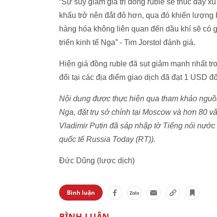
“Sự suy giảm giá trị đồng ruble sẽ thúc đẩy x
khẩu trở nên đắt đỏ hơn, qua đó khiến lượng 
hàng hóa không liên quan đến dầu khí sẽ có gi
triển kinh tế Nga” - Tim Jorstol đánh giá.
Hiện giá đồng ruble đã sụt giảm mạnh nhất tro
đổi tại các địa điểm giao dịch đã đạt 1 USD 
Nội dung được thực hiện qua tham khảo nguồn t
Nga, đặt trụ sở chính tại Moscow và hơn 80 v
Vladimir Putin đã sáp nhập tờ Tiếng nói nước
quốc tế Russia Today (RT)).
Đức Dũng (lược dịch)
Bình luận