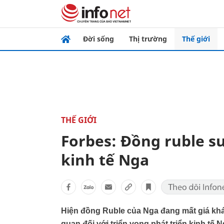
Đời sống
Thị trường
Thế giới
THẾ GIỚI
Forbes: Đồng ruble su
kinh tế Nga
Hiện đồng Ruble của Nga đang mất giá khá
quan đối với triển vọng phát triển kinh tế 