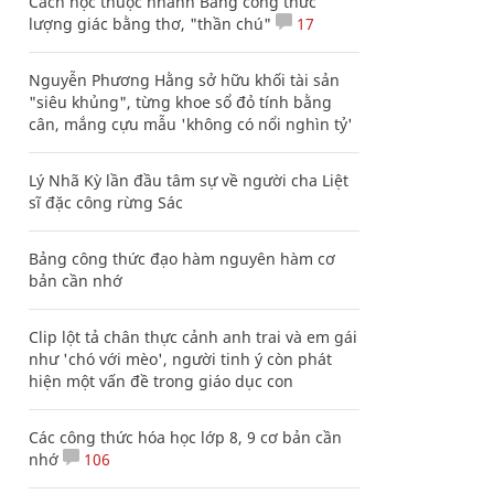
Cách học thuộc nhanh Bảng công thức
lượng giác bằng thơ, "thần chú"
17
Nguyễn Phương Hằng sở hữu khối tài sản
"siêu khủng", từng khoe sổ đỏ tính bằng
cân, mắng cựu mẫu 'không có nổi nghìn tỷ'
Lý Nhã Kỳ lần đầu tâm sự về người cha Liệt
sĩ đặc công rừng Sác
Bảng công thức đạo hàm nguyên hàm cơ
bản cần nhớ
Clip lột tả chân thực cảnh anh trai và em gái
như 'chó với mèo', người tinh ý còn phát
hiện một vấn đề trong giáo dục con
Các công thức hóa học lớp 8, 9 cơ bản cần
nhớ
106