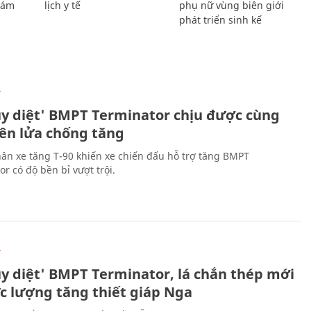
Giám
lịch y tế
phụ nữ vùng biên giới
phát triển sinh kế
Ự
ủy diệt' BMPT Terminator chịu được cùng
tên lửa chống tăng
ân xe tăng T-90 khiến xe chiến đấu hỗ trợ tăng BMPT
r có độ bền bỉ vượt trội.
Ự
ủy diệt' BMPT Terminator, lá chắn thép mới
ực lượng tăng thiết giáp Nga