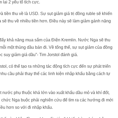
lại 2 yếu tố tích cực.
à tiền thu về là USD. Sự sụt giảm giá trị đồng ruble sẽ khiến
 sẽ thu về nhiều tiền hơn. Điều này sẽ làm giảm gánh nặng
c đẩy khả năng mua sắm của Điện Kremlin. Nước Nga sẽ thu
mỗi một thùng dầu bán đi. Về tổng thể, sự sụt giảm của đồng
c suy giảm giá dầu”- Tim Jorstol đánh giá.
tol, có thể tạo ra những tác động tích cực đến sự phát triển
hu cầu phải thay thế các linh kiện nhập khẩu bằng cách tự
ột nước phụ thuộc khá lớn vào xuất khẩu dầu mỏ và khí đốt,
ới chức Nga buộc phải nghiên cứu để tìm ra các hướng đi mới
iều hơn so với đi nhập khẩu.