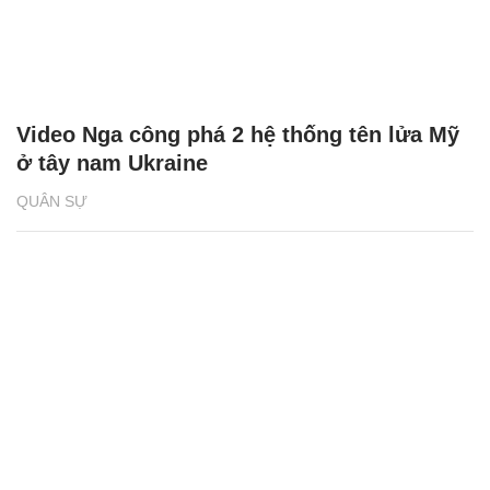
Video Nga công phá 2 hệ thống tên lửa Mỹ
ở tây nam Ukraine
QUÂN SỰ