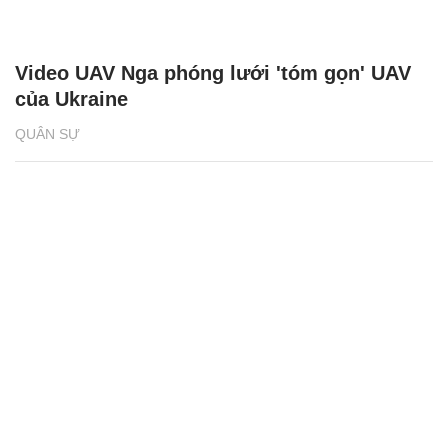
Video UAV Nga phóng lưới 'tóm gọn' UAV
của Ukraine
QUÂN SỰ