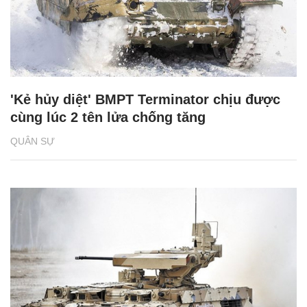
'Kẻ hủy diệt' BMPT Terminator chịu được
cùng lúc 2 tên lửa chống tăng
QUÂN SỰ