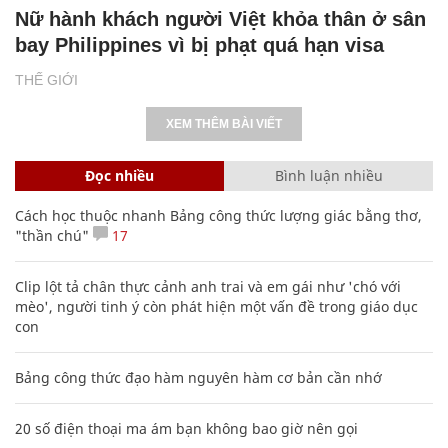
Nữ hành khách người Việt khỏa thân ở sân
bay Philippines vì bị phạt quá hạn visa
THẾ GIỚI
XEM THÊM BÀI VIẾT
Đọc nhiều
Bình luận nhiều
Cách học thuộc nhanh Bảng công thức lượng giác bằng thơ,
"thần chú"
17
Clip lột tả chân thực cảnh anh trai và em gái như 'chó với
mèo', người tinh ý còn phát hiện một vấn đề trong giáo dục
con
Bảng công thức đạo hàm nguyên hàm cơ bản cần nhớ
20 số điện thoại ma ám bạn không bao giờ nên gọi