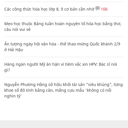
Các công thức hóa học lớp 8, 9 cơ bản cần nhớ
106
Mẹo học thuộc Bảng tuần hoàn nguyên tố hóa học bằng thơ,
câu nói vui vẻ
Ấn tượng ngày hội văn hóa - thể thao mừng Quốc khánh 2/9
ở Hải Hậu
Hàng ngàn người Mỹ ân hận vì tiêm vắc xin HPV: Bác sĩ nói
gì?
Nguyễn Phương Hằng sở hữu khối tài sản "siêu khủng", từng
khoe sổ đỏ tính bằng cân, mắng cựu mẫu 'không có nổi
nghìn tỷ'