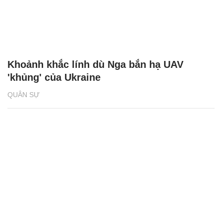
Khoảnh khắc lính dù Nga bắn hạ UAV
'khủng' của Ukraine
QUÂN SỰ