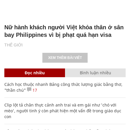
Nữ hành khách người Việt khỏa thân ở sân
bay Philippines vì bị phạt quá hạn visa
THẾ GIỚI
XEM THÊM BÀI VIẾT
Đọc nhiều
Bình luận nhiều
Cách học thuộc nhanh Bảng công thức lượng giác bằng thơ,
"thần chú"
17
Clip lột tả chân thực cảnh anh trai và em gái như 'chó với
mèo', người tinh ý còn phát hiện một vấn đề trong giáo dục
con