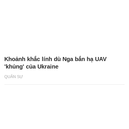
Khoảnh khắc lính dù Nga bắn hạ UAV
'khủng' của Ukraine
QUÂN SỰ