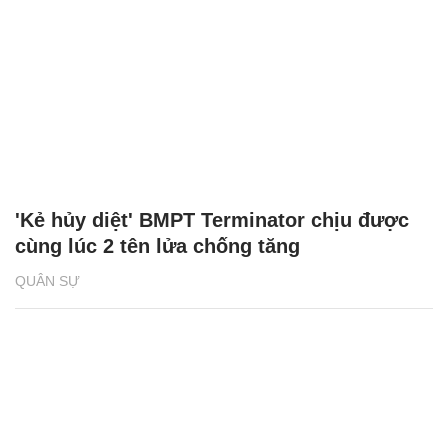
'Kẻ hủy diệt' BMPT Terminator chịu được
cùng lúc 2 tên lửa chống tăng
QUÂN SỰ