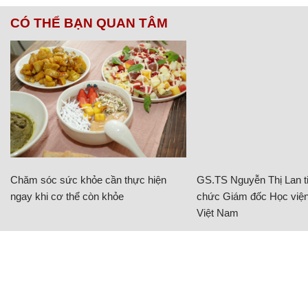
CÓ THỂ BẠN QUAN TÂM
Chăm sóc sức khỏe cần thực hiện
GS.TS Nguyễn Thị Lan ti
ngay khi cơ thể còn khỏe
chức Giám đốc Học viện
Việt Nam