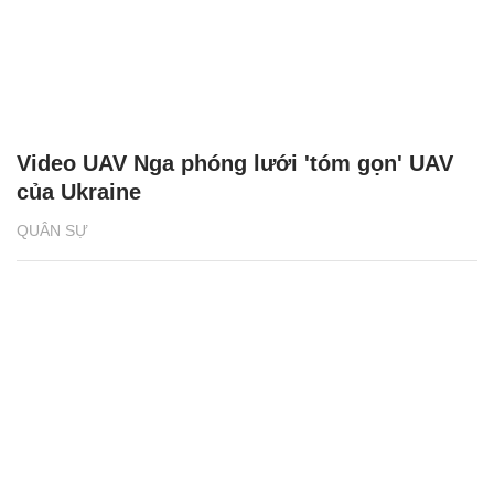
Video UAV Nga phóng lưới 'tóm gọn' UAV
của Ukraine
QUÂN SỰ