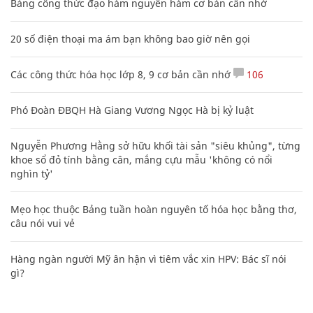
Bảng công thức đạo hàm nguyên hàm cơ bản cần nhớ
20 số điện thoại ma ám bạn không bao giờ nên gọi
Các công thức hóa học lớp 8, 9 cơ bản cần nhớ
106
Phó Đoàn ĐBQH Hà Giang Vương Ngọc Hà bị kỷ luật
Nguyễn Phương Hằng sở hữu khối tài sản "siêu khủng", từng
khoe sổ đỏ tính bằng cân, mắng cựu mẫu 'không có nổi
nghìn tỷ'
Mẹo học thuộc Bảng tuần hoàn nguyên tố hóa học bằng thơ,
câu nói vui vẻ
Hàng ngàn người Mỹ ân hận vì tiêm vắc xin HPV: Bác sĩ nói
gì?