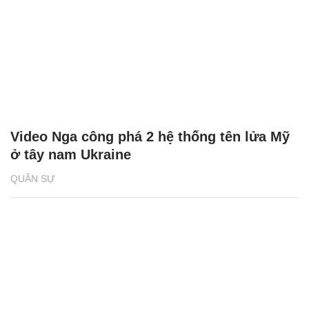
Video Nga công phá 2 hệ thống tên lửa Mỹ
ở tây nam Ukraine
QUÂN SỰ