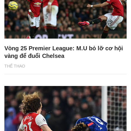
Vòng 25 Premier League: M.U bỏ lỡ cơ hội
vàng để đuổi Chelsea
THỂ THAO