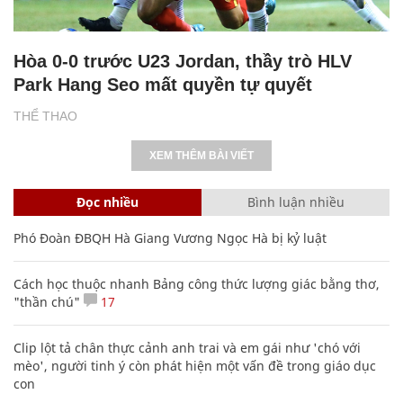
Hòa 0-0 trước U23 Jordan, thầy trò HLV
Park Hang Seo mất quyền tự quyết
THỂ THAO
XEM THÊM BÀI VIẾT
Đọc nhiều
Bình luận nhiều
Phó Đoàn ĐBQH Hà Giang Vương Ngọc Hà bị kỷ luật
Cách học thuộc nhanh Bảng công thức lượng giác bằng thơ,
"thần chú"
17
Clip lột tả chân thực cảnh anh trai và em gái như 'chó với
mèo', người tinh ý còn phát hiện một vấn đề trong giáo dục
con