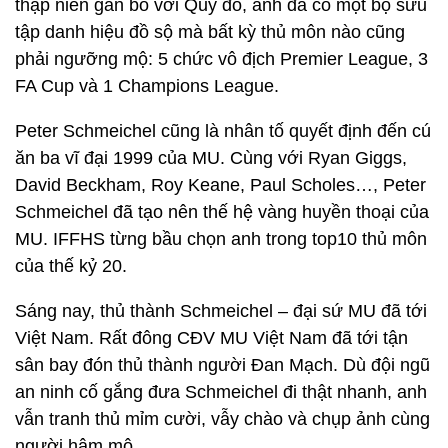
thập niên gắn bó với Quỷ đỏ, anh đã có một bộ sưu
tập danh hiệu đồ sộ mà bất kỳ thủ môn nào cũng
phải ngưỡng mộ: 5 chức vô địch Premier League, 3
FA Cup và 1 Champions League.
Peter Schmeichel cũng là nhân tố quyết định đến cú
ăn ba vĩ đại 1999 của MU. Cùng với Ryan Giggs,
David Beckham, Roy Keane, Paul Scholes…, Peter
Schmeichel đã tạo nên thế hệ vàng huyền thoại của
MU. IFFHS từng bầu chọn anh trong top10 thủ môn
của thế kỷ 20.
Sáng nay, thủ thành Schmeichel – đại sứ MU đã tới
Việt Nam. Rất đông CĐV MU Việt Nam đã tới tận
sân bay đón thủ thành người Đan Mạch. Dù đội ngũ
an ninh cố gắng đưa Schmeichel đi thật nhanh, anh
vẫn tranh thủ mỉm cười, vẫy chào và chụp ảnh cùng
người hâm mộ.