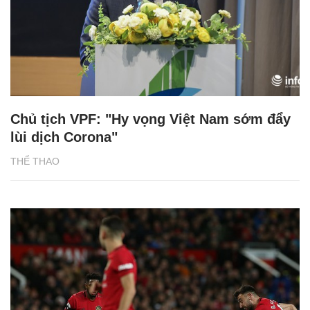
Chủ tịch VPF: "Hy vọng Việt Nam sớm đẩy
lùi dịch Corona"
THỂ THAO