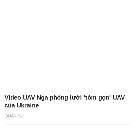
Video UAV Nga phóng lưới 'tóm gọn' UAV
của Ukraine
QUÂN SỰ