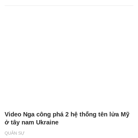
Video Nga công phá 2 hệ thống tên lửa Mỹ
ở tây nam Ukraine
QUÂN SỰ