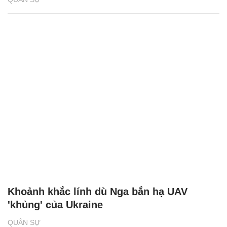
Khoảnh khắc lính dù Nga bắn hạ UAV
'khủng' của Ukraine
QUÂN SỰ