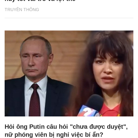
TRUYỀN THÔNG
Hỏi ông Putin câu hỏi "chưa được duyệt",
nữ phóng viên bị nghỉ việc bí ẩn?