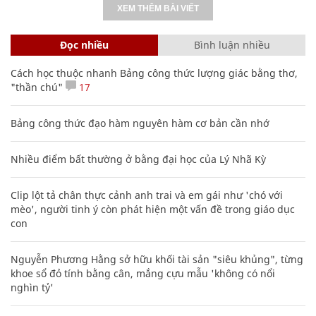
XEM THÊM BÀI VIẾT
Đọc nhiều
Bình luận nhiều
Cách học thuộc nhanh Bảng công thức lượng giác bằng thơ,
"thần chú"
17
Bảng công thức đạo hàm nguyên hàm cơ bản cần nhớ
Nhiều điểm bất thường ở bằng đại học của Lý Nhã Kỳ
Clip lột tả chân thực cảnh anh trai và em gái như 'chó với
mèo', người tinh ý còn phát hiện một vấn đề trong giáo dục
con
Nguyễn Phương Hằng sở hữu khối tài sản "siêu khủng", từng
khoe sổ đỏ tính bằng cân, mắng cựu mẫu 'không có nổi
nghìn tỷ'