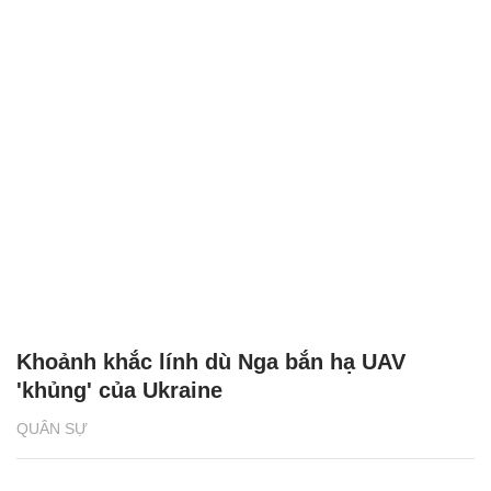
Khoảnh khắc lính dù Nga bắn hạ UAV
'khủng' của Ukraine
QUÂN SỰ