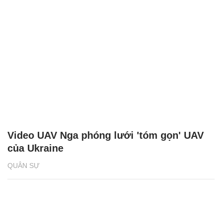
Video UAV Nga phóng lưới 'tóm gọn' UAV
của Ukraine
QUÂN SỰ