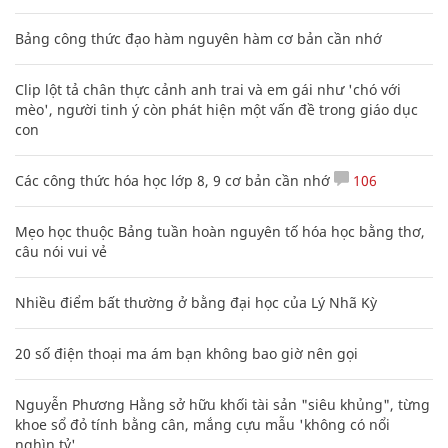
Bảng công thức đạo hàm nguyên hàm cơ bản cần nhớ
Clip lột tả chân thực cảnh anh trai và em gái như 'chó với
mèo', người tinh ý còn phát hiện một vấn đề trong giáo dục
con
Các công thức hóa học lớp 8, 9 cơ bản cần nhớ
106
Mẹo học thuộc Bảng tuần hoàn nguyên tố hóa học bằng thơ,
câu nói vui vẻ
Nhiều điểm bất thường ở bằng đại học của Lý Nhã Kỳ
20 số điện thoại ma ám bạn không bao giờ nên gọi
Nguyễn Phương Hằng sở hữu khối tài sản "siêu khủng", từng
khoe sổ đỏ tính bằng cân, mắng cựu mẫu 'không có nổi
nghìn tỷ'