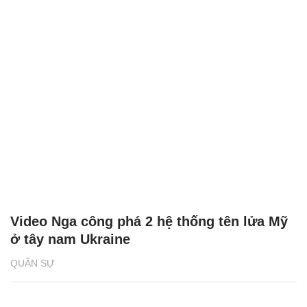
Video Nga công phá 2 hệ thống tên lửa Mỹ
ở tây nam Ukraine
QUÂN SỰ