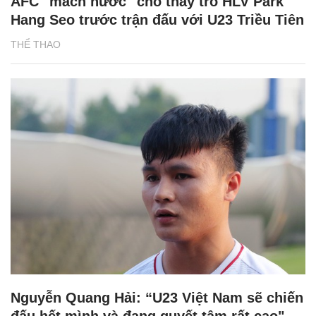
AFC "mách nước" cho thầy trò HLV Park
Hang Seo trước trận đấu với U23 Triều Tiên
THỂ THAO
Nguyễn Quang Hải: “U23 Việt Nam sẽ chiến