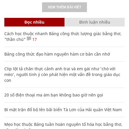
XEM THÊM BÀI VIẾT
Đọc nhiều
Bình luận nhiều
Cách học thuộc nhanh Bảng công thức lượng giác bằng thơ,
"thần chú"
17
Bảng công thức đạo hàm nguyên hàm cơ bản cần nhớ
Clip lột tả chân thực cảnh anh trai và em gái như 'chó với
mèo', người tinh ý còn phát hiện một vấn đề trong giáo dục
con
20 số điện thoại ma ám bạn không bao giờ nên gọi
Bí mật trận đổ bộ lên bãi biển Tà Lơn của Hải quân Việt Nam
Mẹo học thuộc Bảng tuần hoàn nguyên tố hóa học bằng thơ,