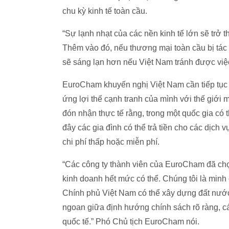
chu kỳ kinh tế toàn cầu.
“Sự lạnh nhạt của các nền kinh tế lớn sẽ trở 
Thêm vào đó, nếu thương mại toàn cầu bị tá
sẽ sáng lạn hơn nếu Việt Nam tránh được việ
EuroCham khuyến nghị Việt Nam cần tiếp tục d
ứng lợi thế cạnh tranh của mình với thế giới 
đón nhận thực tế rằng, trong một quốc gia có
đây các gia đình có thể trả tiền cho các dịch
chi phí thấp hoặc miễn phí.
“Các công ty thành viên của EuroCham đã chọ
kinh doanh hết mức có thể. Chúng tôi là min
Chính phủ Việt Nam có thể xây dựng đất nướ
ngoan giữa định hướng chính sách rõ ràng, các
quốc tế.” Phó Chủ tịch EuroCham nói.