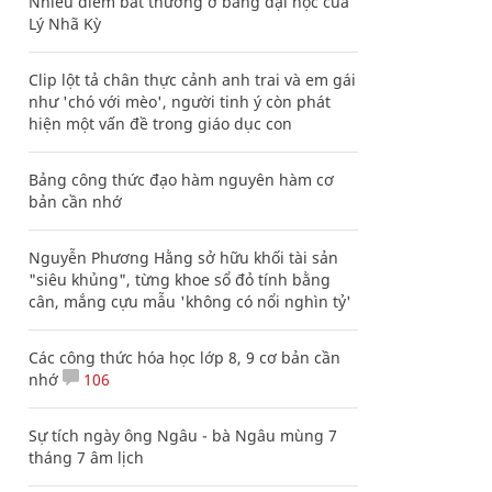
Nhiều điểm bất thường ở bằng đại học của
Lý Nhã Kỳ
Clip lột tả chân thực cảnh anh trai và em gái
như 'chó với mèo', người tinh ý còn phát
hiện một vấn đề trong giáo dục con
Bảng công thức đạo hàm nguyên hàm cơ
bản cần nhớ
Nguyễn Phương Hằng sở hữu khối tài sản
"siêu khủng", từng khoe sổ đỏ tính bằng
cân, mắng cựu mẫu 'không có nổi nghìn tỷ'
Các công thức hóa học lớp 8, 9 cơ bản cần
nhớ
106
Sự tích ngày ông Ngâu - bà Ngâu mùng 7
tháng 7 âm lịch