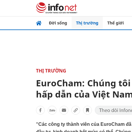
Đời sống
Thị trường
Thế giới
THỊ TRƯỜNG
EuroCham: Chúng tôi 
hấp dẫn của Việt Na
“Các công ty thành viên của EuroCham đã 
đầu tư, kinh doanh hết mức có thể. Chúng