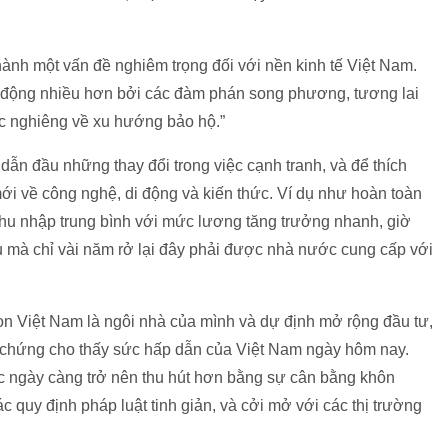
thành một vấn đề nghiêm trọng đối với nền kinh tế Việt Nam.
c động nhiều hơn bởi các đàm phán song phương, tương lai
c nghiêng về xu hướng bảo hộ.”
ẫn đầu những thay đổi trong việc cạnh tranh, và để thích
mới về công nghệ, di động và kiến thức. Ví dụ như hoàn toàn
 thu nhập trung bình với mức lương tăng trưởng nhanh, giờ
 vụ mà chỉ vài năm rở lại đây phải được nhà nước cung cấp với
n Việt Nam là ngôi nhà của mình và dự định mở rộng đầu tư,
h chứng cho thấy sức hấp dẫn của Việt Nam ngày hôm nay.
c ngày càng trở nên thu hút hơn bằng sự cân bằng khôn
 quy định pháp luật tinh giản, và cởi mở với các thị trường