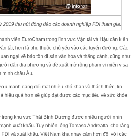
 2019 thu hút đông đảo các doanh nghiệp FDI tham gia.
thành viên EuroCham trong lĩnh vực Vận tải và Hậu cần kiến
ận tải, hơn là phụ thuộc chủ yếu vào các tuyến đường. Các
 quan ngại về bảo tồn di sản văn hóa và thắng cảnh, cũng như
gười dân địa phương và đề xuất mở rộng phạm vi miễn visa
ên minh châu Âu.
ợu mạnh đang đối mặt nhiều khó khăn và thách thức, tin
iả hiệu quả hơn sẽ giúp đạt được các mục tiêu về sức khỏe
y trong khu vực Thái Bình Dương được nhiều người nhìn
 mạnh xuất khẩu. Tuy nhiên, ông Tomaso Andreatta cho rằng
o FDI và xuất khẩu, Việt Nam khá nhạy cảm hơn đối với các