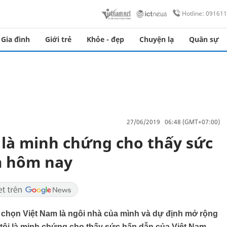
Hotline: 09161
Gia đình
Giới trẻ
Khỏe - đẹp
Chuyện lạ
Quân sự
27/06/2019 06:48 (GMT+07:00)
là minh chứng cho thấy sức
m hôm nay
chọn Việt Nam là ngôi nhà của mình và dự định mở rộng
 tôi là minh chứng cho thấy sức hấp dẫn của Việt Nam