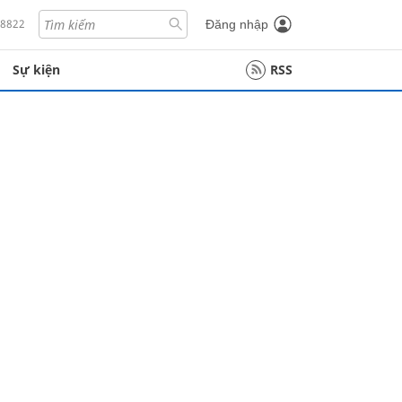
18822
Đăng nhập
Sự kiện
RSS