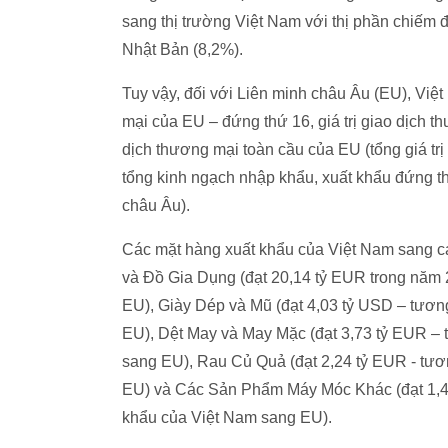
sang thị trường Việt Nam với thị phần chiếm 
Nhật Bản (8,2%).
Tuy vậy, đối với Liên minh châu Âu (EU), Việt
mại của EU – đứng thứ 16, giá trị giao dịch t
dịch thương mại toàn cầu của EU (tổng giá t
tổng kinh ngạch nhập khẩu, xuất khẩu đứng t
châu Âu).
Các mặt hàng xuất khẩu của Việt Nam sang cá
và Đồ Gia Dụng (đạt 20,14 tỷ EUR trong năm 
EU), Giày Dép và Mũ (đạt 4,03 tỷ USD – tươn
EU), Dệt May và May Mặc (đạt 3,73 tỷ EUR – 
sang EU), Rau Củ Quả (đạt 2,24 tỷ EUR - tươ
EU) và Các Sản Phẩm Máy Móc Khác (đạt 1,49
khẩu của Việt Nam sang EU).