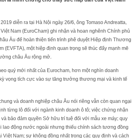
2019 diễn ra tại Hà Nội ngày 26/6, ông Tomaso Andreatta,
 Việt Nam (EuroCham) ghi nhận và hoan nghênh Chính phủ
châu Âu để hoàn thiện tiến trình phê duyệt Hiệp định Thương
am (EVFTA), một hiệp định quan trọng sẽ thúc đẩy mạnh mẽ
trường châu Âu rộng mở.
theo quý mới nhất của Eurocham, hơn một nghìn doanh
ỳ vọng tích cực vào sự tăng trưởng thương mại và kinh tế
chung và doanh nghiệp châu Âu nói riêng vẫn còn quan ngại
nh từng lô đối với ngành kinh doanh ô tô; việc chứng nhận
ng và bảo đảm quyền Sở hữu trí tuệ đối với mẫu xe máy; quy
ời lao động nước ngoài nhưng thiếu chính sách tương đồng
i Việt Nam; sự không đồng nhất trong các quy định và cách