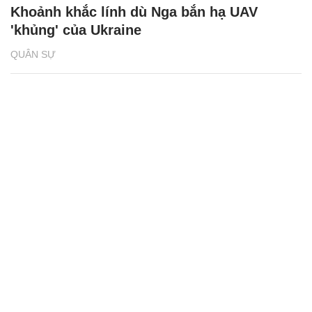
Khoảnh khắc lính dù Nga bắn hạ UAV
'khủng' của Ukraine
QUÂN SỰ