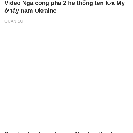
Video Nga công phá 2 hệ thống tên lửa Mỹ
ở tây nam Ukraine
QUÂN SỰ