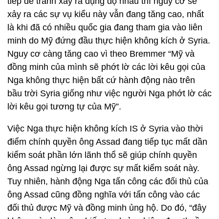
tiếp để tránh xảy ra đụng độ nhau thì nguy cơ sẽ
xảy ra các sự vụ kiểu này vẫn đang tăng cao, nhất
là khi đã có nhiều quốc gia đang tham gia vào liên
minh do Mỹ đứng đầu thực hiện không kích ở Syria.
Nguy cơ càng tăng cao vì theo Bremmer “Mỹ và
đồng minh của mình sẽ phớt lờ các lời kêu gọi của
Nga không thực hiện bất cứ hành động nào trên
bầu trời Syria giống như việc người Nga phớt lờ các
lời kêu gọi tương tự của Mỹ”.
Việc Nga thực hiện không kích IS ở Syria vào thời
điểm chính quyền ông Assad đang tiếp tục mất dần
kiểm soát phần lớn lãnh thổ sẽ giúp chính quyền
ông Assad ngừng lại được sự mất kiểm soát này.
Tuy nhiên, hành động Nga tấn công các đối thủ của
ông Assad cũng đồng nghĩa với tấn công vào các
đối thủ được Mỹ và đồng minh ủng hộ. Do đó, “đây