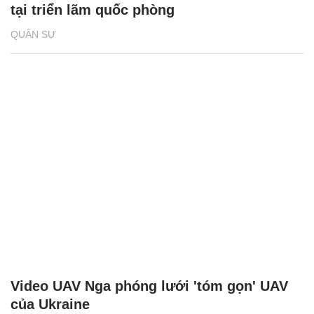
tại triển lãm quốc phòng
QUÂN SỰ
Video UAV Nga phóng lưới 'tóm gọn' UAV
của Ukraine