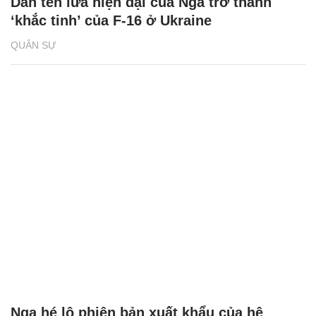
Dàn tên lửa hiện đại của Nga trở thành
‘khắc tinh’ của F-16 ở Ukraine
QUÂN SỰ
Nga hé lộ phiên bản xuất khẩu của hệ