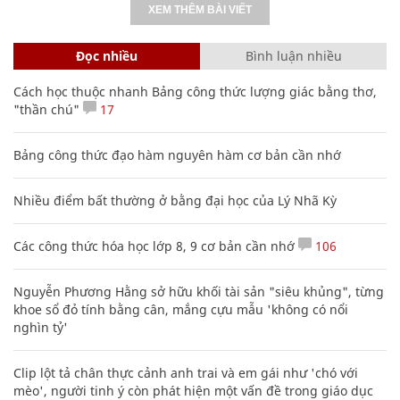
XEM THÊM BÀI VIẾT
Đọc nhiều
Bình luận nhiều
Cách học thuộc nhanh Bảng công thức lượng giác bằng thơ,
"thần chú"
17
Bảng công thức đạo hàm nguyên hàm cơ bản cần nhớ
Nhiều điểm bất thường ở bằng đại học của Lý Nhã Kỳ
Các công thức hóa học lớp 8, 9 cơ bản cần nhớ
106
Nguyễn Phương Hằng sở hữu khối tài sản "siêu khủng", từng
khoe sổ đỏ tính bằng cân, mắng cựu mẫu 'không có nổi
nghìn tỷ'
Clip lột tả chân thực cảnh anh trai và em gái như 'chó với
mèo', người tinh ý còn phát hiện một vấn đề trong giáo dục