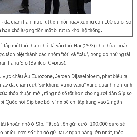
 - đã giảm hạn mức rút tiền mỗi ngày xuống còn 100 euro, so
 hạn chế lượng tiền mặt bị rút ra khỏi hệ thống.
lập một thời hạn chót là vào thứ Hai (25/3) cho thỏa thuận
c tách biệt thành các nhóm “tốt” và “xấu”, trong đó những tài
gân hàng Síp (Bank of Cyprus).
u vực châu Âu Eurozone, Jeroen Dijsselbloem, phát biểu tại
n này đã chấm dứt “sự không vững vàng” xung quanh nền kinh
” của thỏa thuận mới, rằng nó sẽ tốt hơn cho người dân Síp so
bị Quốc hội Síp bác bỏ, vì nó sẽ chỉ tập trung vào 2 ngân
 tài khoản nhỏ ở Síp. Tất cả tiền gửi dưới 100.000 euro sẽ
nhiều hơn số tiền đó gửi tại 2 ngân hàng lớn nhất, thỏa