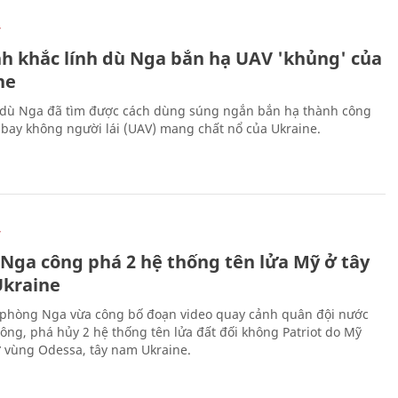
Ự
h khắc lính dù Nga bắn hạ UAV 'khủng' của
ne
 dù Nga đã tìm được cách dùng súng ngắn bắn hạ thành công
bay không người lái (UAV) mang chất nổ của Ukraine.
Ự
 Nga công phá 2 hệ thống tên lửa Mỹ ở tây
kraine
phòng Nga vừa công bố đoạn video quay cảnh quân đội nước
công, phá hủy 2 hệ thống tên lửa đất đối không Patriot do Mỹ
ở vùng Odessa, tây nam Ukraine.