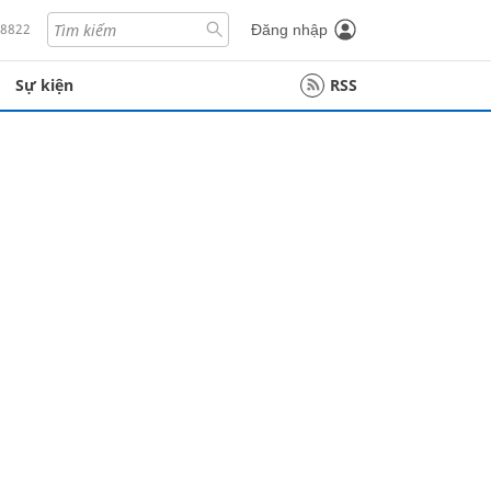
18822
Đăng nhập
Sự kiện
RSS