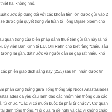
thiệt hại không nhỏ.
suất được áp dụng đối với các khoản tiền lớn được gửi vào 2
ẽ được giải quyết trong vài tuần tới, ông Dijsselbloem cho
u quan trọng của biện pháp đánh thuế tiền gửi lần này là nó
. Ủy viên Ban Kinh tế EU, Olli Rehn cho biết rằng “chiều sâu
 tương lai gần, đất nước và người dân sẽ gặp rất nhiều khó
g các phiên giao dịch sáng nay (25/3) sau khi nhận được tin
àm phán căng thẳng giữa Tổng thống Síp Nicos Anastasiades
astasiades đã yêu cầu lãnh đạo các nhóm nên thông qua các
 từ chức. “Các vị có muốn buộc tôi phải từ chức?”, Cơ quan
 tại dinh tổng thống. “Tôi đưa ra đề nghị và các vị không chấp