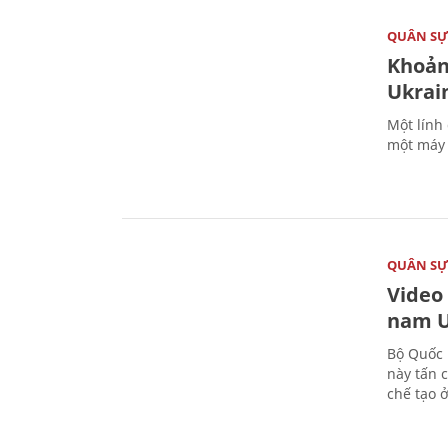
QUÂN S
Khoản
Ukrai
Một lính
một máy 
QUÂN S
Video
nam U
Bộ Quốc 
này tấn 
chế tạo 