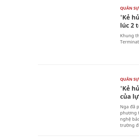
QUÂN S
'Kẻ h
lúc 2 
Khung th
Terminato
QUÂN S
'Kẻ h
của l
Nga đã p
phương t
nghệ bảo
trường đô