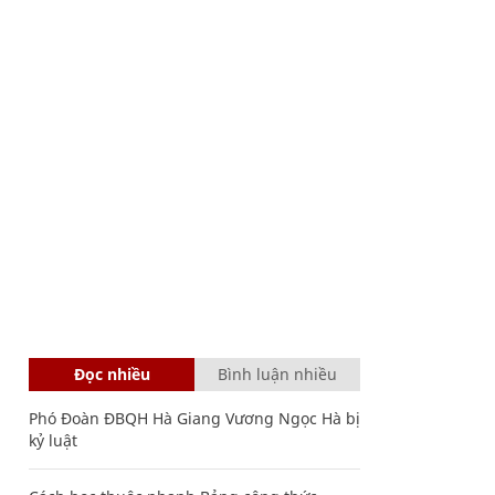
Đọc nhiều
Bình luận nhiều
Phó Đoàn ĐBQH Hà Giang Vương Ngọc Hà bị
kỷ luật