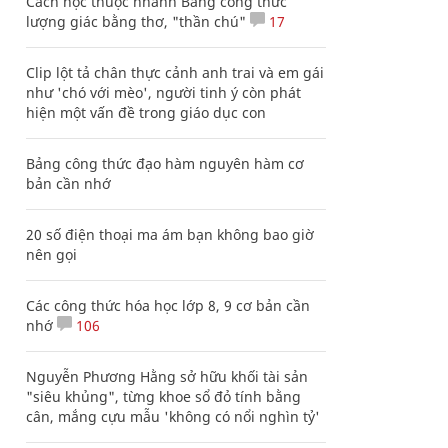
Cách học thuộc nhanh Bảng công thức
lượng giác bằng thơ, "thần chú"
17
Clip lột tả chân thực cảnh anh trai và em gái
như 'chó với mèo', người tinh ý còn phát
hiện một vấn đề trong giáo dục con
Bảng công thức đạo hàm nguyên hàm cơ
bản cần nhớ
20 số điện thoại ma ám bạn không bao giờ
nên gọi
Các công thức hóa học lớp 8, 9 cơ bản cần
nhớ
106
Nguyễn Phương Hằng sở hữu khối tài sản
"siêu khủng", từng khoe sổ đỏ tính bằng
cân, mắng cựu mẫu 'không có nổi nghìn tỷ'