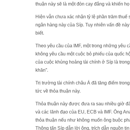
thuận này sẽ là một đòn cay đắng và khiến họ 
Hiện vẫn chưa xác nhận tỷ lệ phần trăm thuế 
ngân hàng này của Síp. Tuy nhiên vấn đề này s
biết.
Theo yêu cầu của IMF, một trong những yêu cầ
không yêu cầu một cuộc bỏ phiếu của quốc hội
của cuộc khủng hoảng tài chính ở Síp là trong
khăn”.
Trị trường tài chính châu Á đã tăng điểm tron
tức về thỏa thuận này.
Thỏa thuận này được đưa ra sau nhiều giờ đ
và các lãnh đạo của EU, ECB và IMF. Ông An
thỏa thuận nếu như không muốn ông buộc phải
Thông tấn Síp dẫn lời ông, trích dẫn nguồn tin