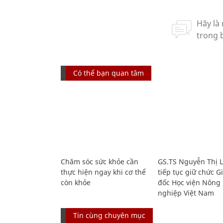
Có thể bạn quan tâm
Chăm sóc sức khỏe cần
GS.TS Nguyễn Thị 
thực hiện ngay khi cơ thể
tiếp tục giữ chức 
còn khỏe
đốc Học viện Nông
nghiệp Việt Nam
Tin cùng chuyên mục