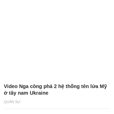
Video Nga công phá 2 hệ thống tên lửa Mỹ
ở tây nam Ukraine
QUÂN SỰ