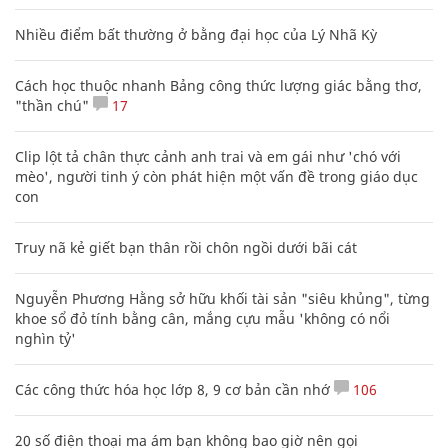
Nhiều điểm bất thường ở bằng đại học của Lý Nhã Kỳ
Cách học thuộc nhanh Bảng công thức lượng giác bằng thơ,
"thần chú"
17
Clip lột tả chân thực cảnh anh trai và em gái như 'chó với
mèo', người tinh ý còn phát hiện một vấn đề trong giáo dục
con
Truy nã kẻ giết bạn thân rồi chôn ngồi dưới bãi cát
Nguyễn Phương Hằng sở hữu khối tài sản "siêu khủng", từng
khoe sổ đỏ tính bằng cân, mắng cựu mẫu 'không có nổi
nghìn tỷ'
Các công thức hóa học lớp 8, 9 cơ bản cần nhớ
106
20 số điện thoại ma ám bạn không bao giờ nên gọi