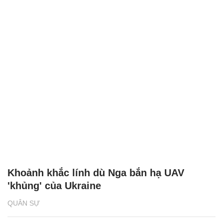
Khoảnh khắc lính dù Nga bắn hạ UAV
'khủng' của Ukraine
QUÂN SỰ