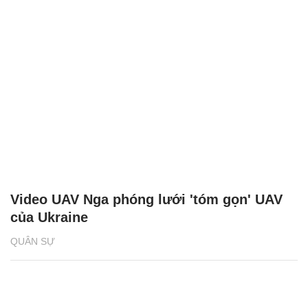
Video UAV Nga phóng lưới 'tóm gọn' UAV
của Ukraine
QUÂN SỰ