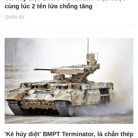
cùng lúc 2 tên lửa chống tăng
QUÂN SỰ
'Kẻ hủy diệt' BMPT Terminator, lá chắn thép