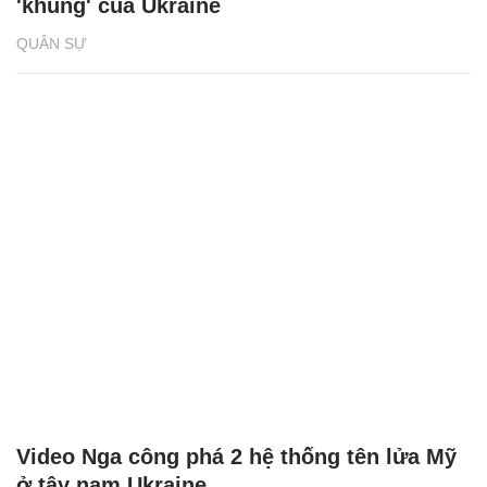
'khủng' của Ukraine
QUÂN SỰ
Video Nga công phá 2 hệ thống tên lửa Mỹ
ở tây nam Ukraine