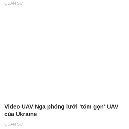
QUÂN SỰ
Video UAV Nga phóng lưới 'tóm gọn' UAV
của Ukraine
QUÂN SỰ