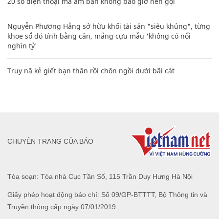
20 số điện thoại ma ám bạn không bao giờ nên gọi
Nguyễn Phương Hằng sở hữu khối tài sản "siêu khủng", từng
khoe sổ đỏ tính bằng cân, mắng cựu mẫu 'không có nổi
nghìn tỷ'
Truy nã kẻ giết bạn thân rồi chôn ngồi dưới bãi cát
CHUYÊN TRANG CỦA BÁO
Tòa soạn: Tòa nhà Cục Tần Số, 115 Trần Duy Hưng Hà Nội
Giấy phép hoạt động báo chí: Số 09/GP-BTTTT, Bộ Thông tin và
Truyền thông cấp ngày 07/01/2019.