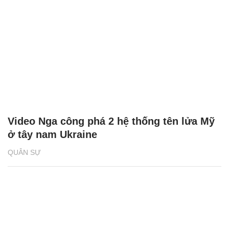
Video Nga công phá 2 hệ thống tên lửa Mỹ
ở tây nam Ukraine
QUÂN SỰ