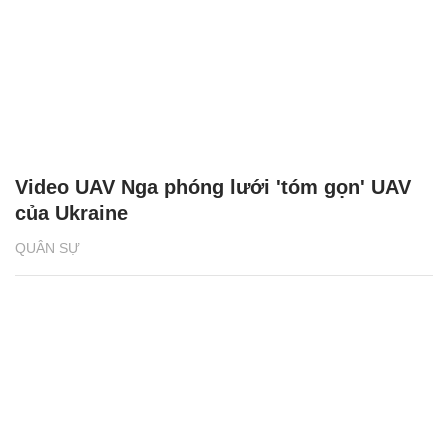
Video UAV Nga phóng lưới 'tóm gọn' UAV
của Ukraine
QUÂN SỰ