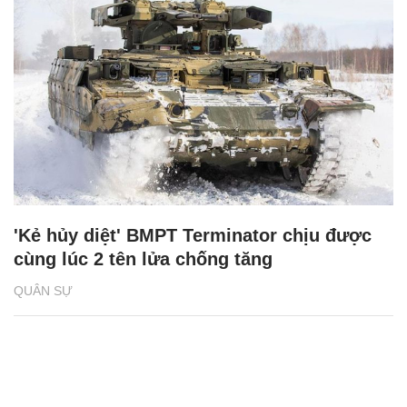
'Kẻ hủy diệt' BMPT Terminator chịu được
cùng lúc 2 tên lửa chống tăng
QUÂN SỰ