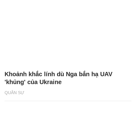
Khoảnh khắc lính dù Nga bắn hạ UAV
'khủng' của Ukraine
QUÂN SỰ