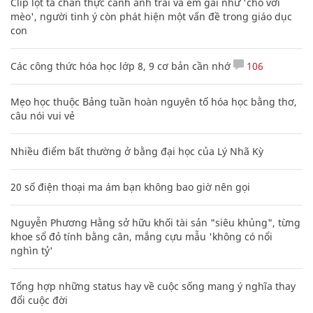
Clip lột tả chân thực cảnh anh trai và em gái như 'chó với
mèo', người tinh ý còn phát hiện một vấn đề trong giáo dục
con
Các công thức hóa học lớp 8, 9 cơ bản cần nhớ
106
Mẹo học thuộc Bảng tuần hoàn nguyên tố hóa học bằng thơ,
câu nói vui vẻ
Nhiều điểm bất thường ở bằng đại học của Lý Nhã Kỳ
20 số điện thoại ma ám bạn không bao giờ nên gọi
Nguyễn Phương Hằng sở hữu khối tài sản "siêu khủng", từng
khoe sổ đỏ tính bằng cân, mắng cựu mẫu 'không có nổi
nghìn tỷ'
Tổng hợp những status hay về cuộc sống mang ý nghĩa thay
đổi cuộc đời