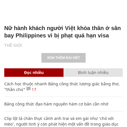
Nữ hành khách người Việt khỏa thân ở sân
bay Philippines vì bị phạt quá hạn visa
THẾ GIỚI
XEM THÊM BÀI VIẾT
Đọc nhiều
Bình luận nhiều
Cách học thuộc nhanh Bảng công thức lượng giác bằng thơ,
"thần chú"
17
Bảng công thức đạo hàm nguyên hàm cơ bản cần nhớ
Clip lột tả chân thực cảnh anh trai và em gái như 'chó với
mèo', người tinh ý còn phát hiện một vấn đề trong giáo dục