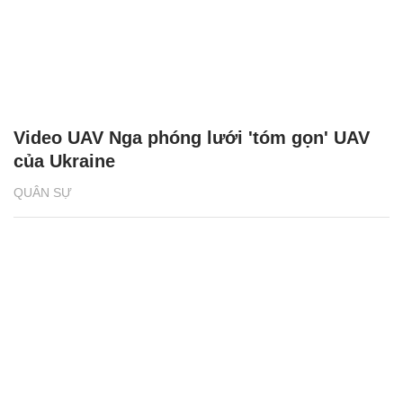
Video UAV Nga phóng lưới 'tóm gọn' UAV
của Ukraine
QUÂN SỰ