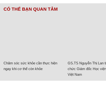
CÓ THỂ BẠN QUAN TÂM
Chăm sóc sức khỏe cần thực hiện
GS.TS Nguyễn Thị Lan ti
ngay khi cơ thể còn khỏe
chức Giám đốc Học viện
Việt Nam