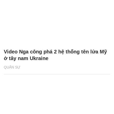
Video Nga công phá 2 hệ thống tên lửa Mỹ
ở tây nam Ukraine
QUÂN SỰ