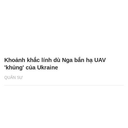
Khoảnh khắc lính dù Nga bắn hạ UAV
'khủng' của Ukraine
QUÂN SỰ