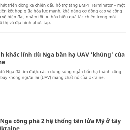
hát triển dòng xe chiến đấu hỗ trợ tăng BMPT Terminator – một
iện kết hợp giữa hỏa lực mạnh, khả năng cơ động cao và công
 vệ hiện đại, nhằm tối ưu hóa hiệu quả tác chiến trong môi
 thị và địa hình phức tạp.
Ự
h khắc lính dù Nga bắn hạ UAV 'khủng' của
ne
 dù Nga đã tìm được cách dùng súng ngắn bắn hạ thành công
bay không người lái (UAV) mang chất nổ của Ukraine.
Ự
 Nga công phá 2 hệ thống tên lửa Mỹ ở tây
kraine