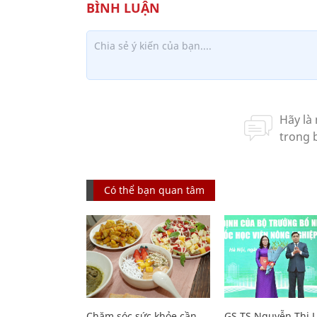
Có thể bạn quan tâm
Chăm sóc sức khỏe cần
GS.TS Nguyễn Thị 