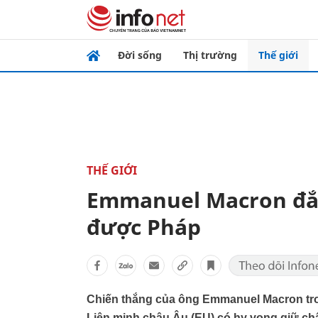
Đời sống
Thị trường
Thế giới
THẾ GIỚI
Emmanuel Macron đắc
được Pháp
Chiến thắng của ông Emmanuel Macron tro
Liên minh châu Âu (EU) có hy vọng giữ châ