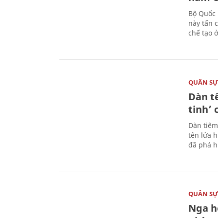
Bộ Quốc 
này tấn 
chế tạo 
QUÂN S
Dàn t
tinh’ 
Dàn tiêm
tên lửa 
đã phá h
QUÂN S
Nga h