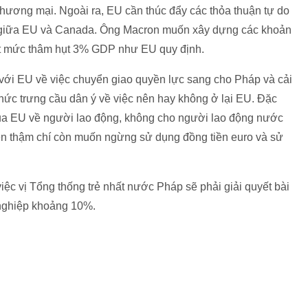
thương mại. Ngoài ra, EU cần thúc đẩy các thỏa thuận tự do
n giữa EU và Canada. Ông Macron muốn xây dựng các khoản
đạt mức thâm hụt 3% GDP như EU quy định.
với EU về việc chuyển giao quyền lực sang cho Pháp và cải
hức trưng cầu dân ‎ý về việc nên hay không ở lại EU. Đặc
của EU về người lao động, không cho người lao động nước
Pen thậm chí còn muốn ngừng sử dụng đồng tiền euro và sử
ệc vị Tổng thống trẻ nhất nước Pháp sẽ phải giải quyết bài
t nghiệp khoảng 10%.