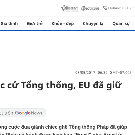
Hotline: 09161
Gia đình
Giới trẻ
Khỏe - đẹp
Chuyện lạ
Quân sự
08/05/2017 06:39 (GMT+07:00)
 cử Tổng thống, EU đã giữ
ng cuộc đua giành chiếc ghế Tổng thống Pháp đã giúp
n Pháp và tránh được kịch bản "Frexit" như Brexit ở