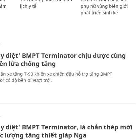
Giám
lịch y tế
phụ nữ vùng biên giới
phát triển sinh kế
Ự
ủy diệt' BMPT Terminator chịu được cùng
tên lửa chống tăng
ân xe tăng T-90 khiến xe chiến đấu hỗ trợ tăng BMPT
r có độ bền bỉ vượt trội.
Ự
ủy diệt' BMPT Terminator, lá chắn thép mới
ực lượng tăng thiết giáp Nga