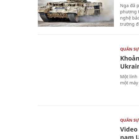
Nga đã p
phương t
nghệ bảo
trường đô
QUÂN S
Khoản
Ukrai
Một lính
một máy 
QUÂN S
Video
nam U