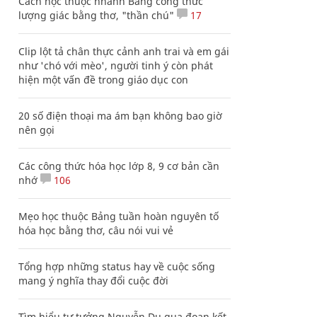
Cách học thuộc nhanh Bảng công thức
lượng giác bằng thơ, "thần chú"
17
Clip lột tả chân thực cảnh anh trai và em gái
như 'chó với mèo', người tinh ý còn phát
hiện một vấn đề trong giáo dục con
20 số điện thoại ma ám bạn không bao giờ
nên gọi
Các công thức hóa học lớp 8, 9 cơ bản cần
nhớ
106
Mẹo học thuộc Bảng tuần hoàn nguyên tố
hóa học bằng thơ, câu nói vui vẻ
Tổng hợp những status hay về cuộc sống
mang ý nghĩa thay đổi cuộc đời
Tìm hiểu tư tưởng Nguyễn Du qua đoạn kết