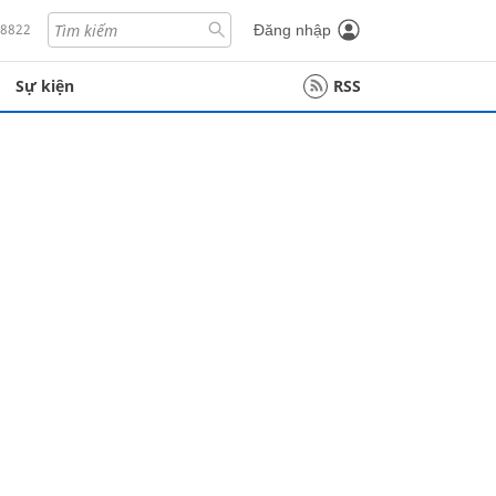
18822
Đăng nhập
Sự kiện
RSS