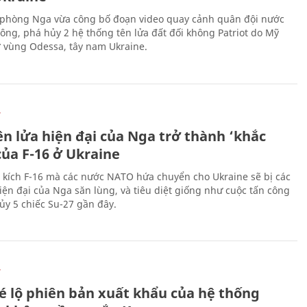
phòng Nga vừa công bố đoạn video quay cảnh quân đội nước
công, phá hủy 2 hệ thống tên lửa đất đối không Patriot do Mỹ
ở vùng Odessa, tây nam Ukraine.
Ự
ên lửa hiện đại của Nga trở thành ‘khắc
của F-16 ở Ukraine
 kích F-16 mà các nước NATO hứa chuyển cho Ukraine sẽ bị các
hiện đại của Nga săn lùng, và tiêu diệt giống như cuộc tấn công
ủy 5 chiếc Su-27 gần đây.
Ự
é lộ phiên bản xuất khẩu của hệ thống