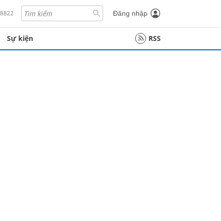
18822
Đăng nhập
Sự kiện
RSS