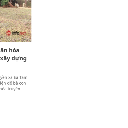
văn hóa
h xây dựng
uyền xã Ea Tam
ện để bà con
 hóa truyền