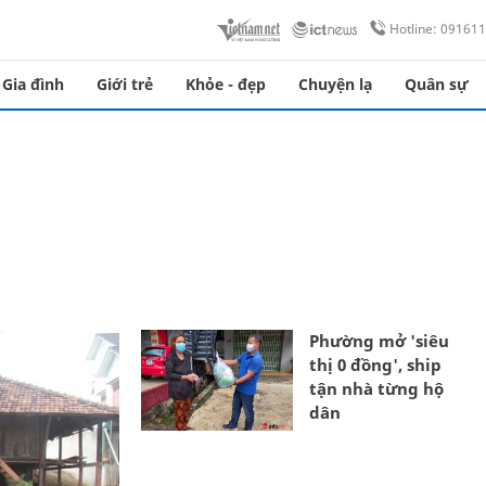
Hotline: 09161
Gia đình
Giới trẻ
Khỏe - đẹp
Chuyện lạ
Quân sự
Phường mở 'siêu
thị 0 đồng', ship
tận nhà từng hộ
dân