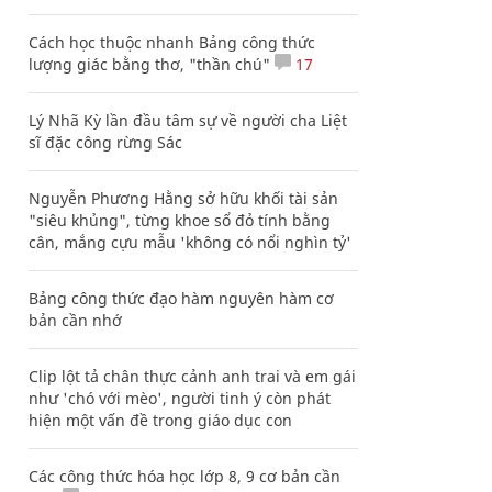
Cách học thuộc nhanh Bảng công thức
lượng giác bằng thơ, "thần chú"
17
Lý Nhã Kỳ lần đầu tâm sự về người cha Liệt
sĩ đặc công rừng Sác
Nguyễn Phương Hằng sở hữu khối tài sản
"siêu khủng", từng khoe sổ đỏ tính bằng
cân, mắng cựu mẫu 'không có nổi nghìn tỷ'
Bảng công thức đạo hàm nguyên hàm cơ
bản cần nhớ
Clip lột tả chân thực cảnh anh trai và em gái
như 'chó với mèo', người tinh ý còn phát
hiện một vấn đề trong giáo dục con
Các công thức hóa học lớp 8, 9 cơ bản cần