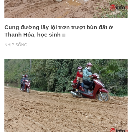
Cung đường lầy lội trơn trượt bùn đất ở
Thanh Hóa, học sinh
NHỊP SỐNG