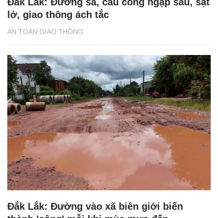
Đắk Lắk: Đường sá, cầu cống ngập sâu, sạt
lở, giao thông ách tắc
AN TOÀN GIAO THÔNG
Đắk Lắk: Đường vào xã biên giới biến