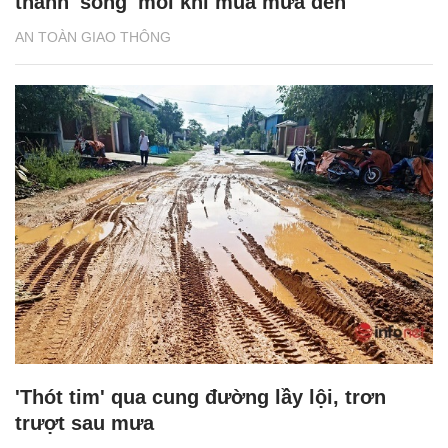
thành 'sông' mỗi khi mùa mưa đến
AN TOÀN GIAO THÔNG
'Thót tim' qua cung đường lầy lội, trơn
trượt sau mưa