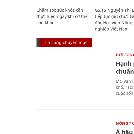
Chăm sóc sức khỏe cần
GS.TS Nguyễn Thị 
thực hiện ngay khi cơ thể
tiếp tục giữ chức 
còn khỏe
đốc Học viện Nông
nghiệp Việt Nam
Tin cùng chuyên mục
ĐỜI SỐN
Hạnh 
chuẩn 
MC Vân H
khổ. "Tô
cuộc sốn
NÓNG T
Á hậu 