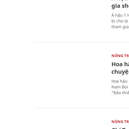
gia s
Á hậu 1 
bị cho l
tham gi
NÓNG T
Hoa h
chuyện
Hoa hậu 
Nam Bùi 
"Đảo thi
NÓNG T