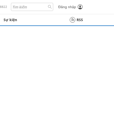
18822
Đăng nhập
Sự kiện
RSS