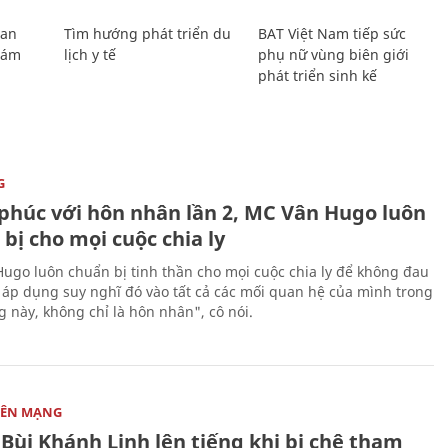
Lan
Tìm hướng phát triển du
BAT Việt Nam tiếp sức
Giám
lịch y tế
phụ nữ vùng biên giới
phát triển sinh kế
G
phúc với hôn nhân lần 2, MC Vân Hugo luôn
bị cho mọi cuộc chia ly
ugo luôn chuẩn bị tinh thần cho mọi cuộc chia ly để không đau
i áp dụng suy nghĩ đó vào tất cả các mối quan hệ của mình trong
g này, không chỉ là hôn nhân", cô nói.
RÊN MẠNG
Bùi Khánh Linh lên tiếng khi bị chê tham