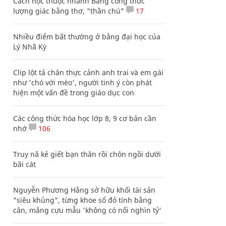
Cách học thuộc nhanh Bảng công thức
lượng giác bằng thơ, "thần chú"
17
Nhiều điểm bất thường ở bằng đại học của
Lý Nhã Kỳ
Clip lột tả chân thực cảnh anh trai và em gái
như 'chó với mèo', người tinh ý còn phát
hiện một vấn đề trong giáo dục con
Các công thức hóa học lớp 8, 9 cơ bản cần
nhớ
106
Truy nã kẻ giết bạn thân rồi chôn ngồi dưới
bãi cát
Nguyễn Phương Hằng sở hữu khối tài sản
"siêu khủng", từng khoe sổ đỏ tính bằng
cân, mắng cựu mẫu 'không có nổi nghìn tỷ'