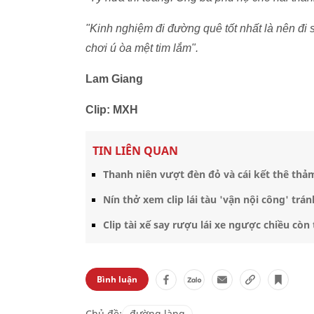
"Kinh nghiệm đi đường quê tốt nhất là nên đi 
chơi ú òa mệt tim lắm".
Lam Giang
Clip: MXH
TIN LIÊN QUAN
Thanh niên vượt đèn đỏ và cái kết thê thả
Nín thở xem clip lái tàu 'vận nội công' t
Clip tài xế say rượu lái xe ngược chiều còn
Bình luận
Chủ đề:
đường làng