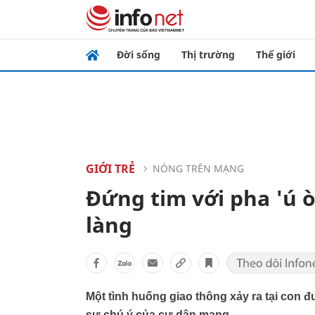
Đời sống
Thị trường
Thế giới
GIỚI TRẺ
NÓNG TRÊN MẠNG
Đứng tim với pha 'ú ò
làng
Một tình huống giao thông xảy ra tại con 
sự chú ý của cư dân mạng.