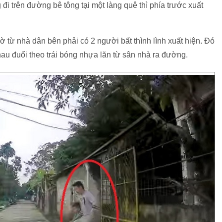
đi trên đường bê tông tại một làng quê thì phía trước xuất
gờ từ nhà dân bên phải có 2 người bất thình lình xuất hiện. Đó
au đuổi theo trái bóng nhựa lăn từ sân nhà ra đường.