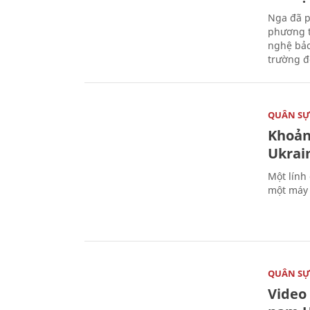
Nga đã p
phương t
nghệ bảo
trường đô
QUÂN S
Khoản
Ukrai
Một lính
một máy 
QUÂN S
Video