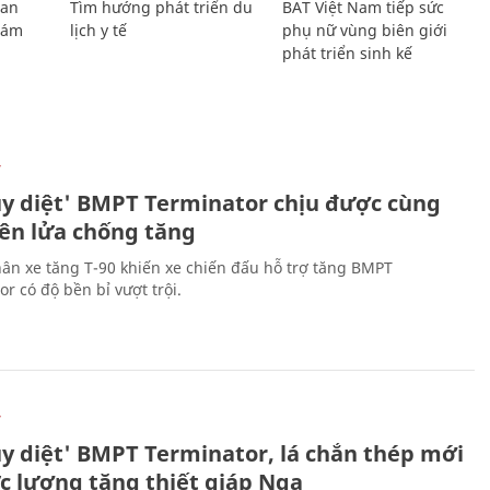
Lan
Tìm hướng phát triển du
BAT Việt Nam tiếp sức
Giám
lịch y tế
phụ nữ vùng biên giới
phát triển sinh kế
Ự
ủy diệt' BMPT Terminator chịu được cùng
tên lửa chống tăng
ân xe tăng T-90 khiến xe chiến đấu hỗ trợ tăng BMPT
r có độ bền bỉ vượt trội.
Ự
ủy diệt' BMPT Terminator, lá chắn thép mới
ực lượng tăng thiết giáp Nga