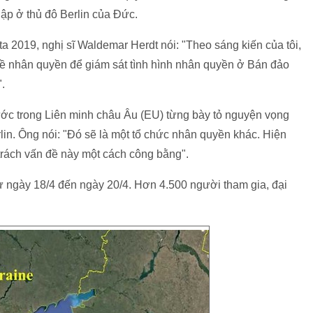
ập ở thủ đô Berlin của Đức.
ta 2019, nghị sĩ Waldemar Herdt nói: "Theo sáng kiến của tôi,
về nhân quyền để giám sát tình hình nhân quyền ở Bán đảo
.
ước trong Liên minh châu Âu (EU) từng bày tỏ nguyện vọng
rlin. Ông nói: "Đó sẽ là một tổ chức nhân quyền khác. Hiện
 trách vấn đề này một cách công bằng".
từ ngày 18/4 đến ngày 20/4. Hơn 4.500 người tham gia, đại