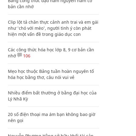
Bảng công thức đạo hàm nguyên hàm cơ
bản cần nhớ
Clip lột tả chân thực cảnh anh trai và em gái
như 'chó với mèo', người tinh ý còn phát
hiện một vấn đề trong giáo dục con
Các công thức hóa học lớp 8, 9 cơ bản cần
nhớ
106
Mẹo học thuộc Bảng tuần hoàn nguyên tố
hóa học bằng thơ, câu nói vui vẻ
Nhiều điểm bất thường ở bằng đại học của
Lý Nhã Kỳ
20 số điện thoại ma ám bạn không bao giờ
nên gọi
Nguyễn Phương Hằng sở hữu khối tài sản