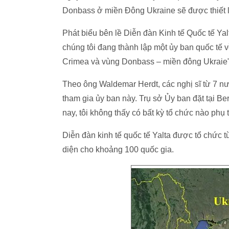
Donbass ở miền Đông Ukraine sẽ được thiết l
Phát biểu bên lề Diễn đàn Kinh tế Quốc tế Yal
chúng tôi đang thành lập một ủy ban quốc tế 
Crimea và vùng Donbass – miền đông Ukraie"
Theo ông Waldemar Herdt, các nghị sĩ từ 7 n
tham gia ủy ban này. Trụ sở Ủy ban đặt tại Be
nay, tôi không thấy có bất kỳ tổ chức nào phụ
Diễn đàn kinh tế quốc tế Yalta được tổ chức 
diện cho khoảng 100 quốc gia.