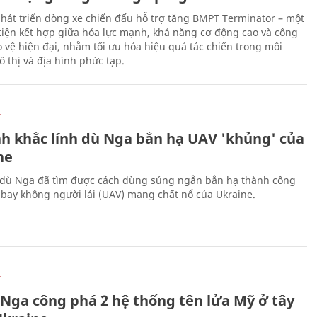
hát triển dòng xe chiến đấu hỗ trợ tăng BMPT Terminator – một
iện kết hợp giữa hỏa lực mạnh, khả năng cơ động cao và công
 vệ hiện đại, nhằm tối ưu hóa hiệu quả tác chiến trong môi
 thị và địa hình phức tạp.
Ự
h khắc lính dù Nga bắn hạ UAV 'khủng' của
ne
 dù Nga đã tìm được cách dùng súng ngắn bắn hạ thành công
bay không người lái (UAV) mang chất nổ của Ukraine.
Ự
 Nga công phá 2 hệ thống tên lửa Mỹ ở tây