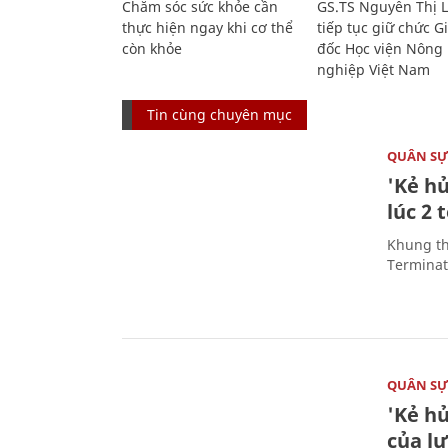
Chăm sóc sức khỏe cần
GS.TS Nguyễn Thị 
thực hiện ngay khi cơ thể
tiếp tục giữ chức 
còn khỏe
đốc Học viện Nông
nghiệp Việt Nam
Tin cùng chuyên mục
QUÂN S
'Kẻ h
lúc 2 
Khung th
Terminato
QUÂN S
'Kẻ h
của l