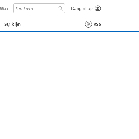
18822
Đăng nhập
Sự kiện
RSS