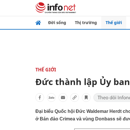
Đời sống
Thị trường
Thế giới
THẾ GIỚI
Đức thành lập Ủy ban
Đại biểu Quốc hội Đức Waldemar Herdt cho 
ở Bán đảo Crimea và vùng Donbass sẽ được