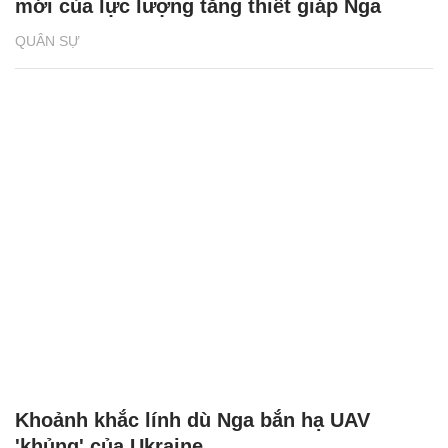
mới của lực lượng tăng thiết giáp Nga
QUÂN SỰ
Khoảnh khắc lính dù Nga bắn hạ UAV
'khủng' của Ukraine