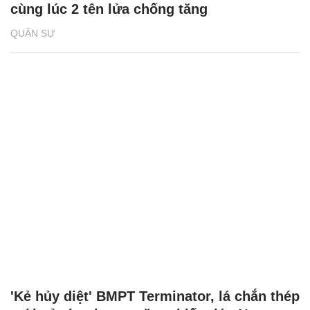
cùng lúc 2 tên lửa chống tăng
QUÂN SỰ
'Kẻ hủy diệt' BMPT Terminator, lá chắn thép