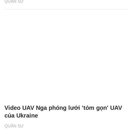
QUÂN SỰ
Video UAV Nga phóng lưới 'tóm gọn' UAV
của Ukraine
QUÂN SỰ