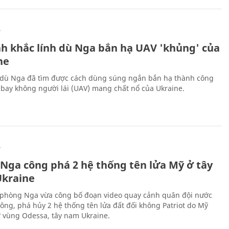
Ự
h khắc lính dù Nga bắn hạ UAV 'khủng' của
ne
 dù Nga đã tìm được cách dùng súng ngắn bắn hạ thành công
bay không người lái (UAV) mang chất nổ của Ukraine.
Ự
 Nga công phá 2 hệ thống tên lửa Mỹ ở tây
kraine
phòng Nga vừa công bố đoạn video quay cảnh quân đội nước
công, phá hủy 2 hệ thống tên lửa đất đối không Patriot do Mỹ
ở vùng Odessa, tây nam Ukraine.