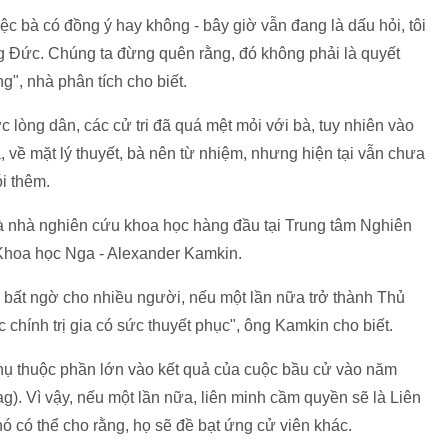
iệc bà có đồng ý hay không - bây giờ vẫn đang là dấu hỏi, tôi
ng Đức. Chúng ta đừng quên rằng, đó không phải là quyết
g", nhà phân tích cho biết.
 lòng dân, các cử tri đã quá mệt mỏi với bà, tuy nhiên vào
, về mặt lý thuyết, bà nên từ nhiệm, nhưng hiện tại vẫn chưa
i thêm.
à nhà nghiên cứu khoa học hàng đầu tại Trung tâm Nghiên
Khoa học Nga - Alexander Kamkin.
y bất ngờ cho nhiều người, nếu một lần nữa trở thành Thủ
c chính trị gia có sức thuyết phục", ông Kamkin cho biết.
hụ thuộc phần lớn vào kết quả của cuộc bầu cử vào năm
g). Vì vậy, nếu một lần nữa, liên minh cầm quyền sẽ là Liên
 có thể cho rằng, họ sẽ đề bạt ứng cử viên khác.