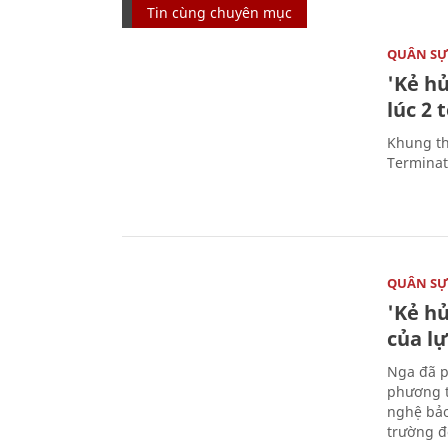
Tin cùng chuyên mục
QUÂN S
'Kẻ h
lúc 2 
Khung th
Terminato
QUÂN S
'Kẻ h
của l
Nga đã p
phương t
nghệ bảo
trường đô