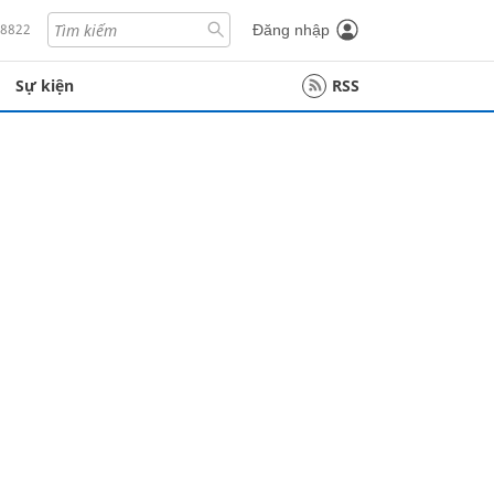
18822
Đăng nhập
Sự kiện
RSS