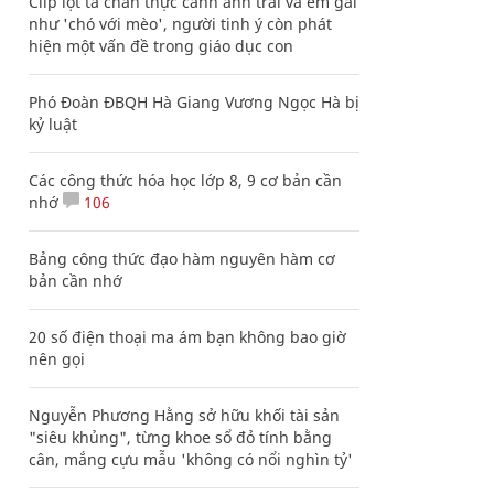
Clip lột tả chân thực cảnh anh trai và em gái
như 'chó với mèo', người tinh ý còn phát
hiện một vấn đề trong giáo dục con
Phó Đoàn ĐBQH Hà Giang Vương Ngọc Hà bị
kỷ luật
Các công thức hóa học lớp 8, 9 cơ bản cần
nhớ
106
Bảng công thức đạo hàm nguyên hàm cơ
bản cần nhớ
20 số điện thoại ma ám bạn không bao giờ
nên gọi
Nguyễn Phương Hằng sở hữu khối tài sản
"siêu khủng", từng khoe sổ đỏ tính bằng
cân, mắng cựu mẫu 'không có nổi nghìn tỷ'