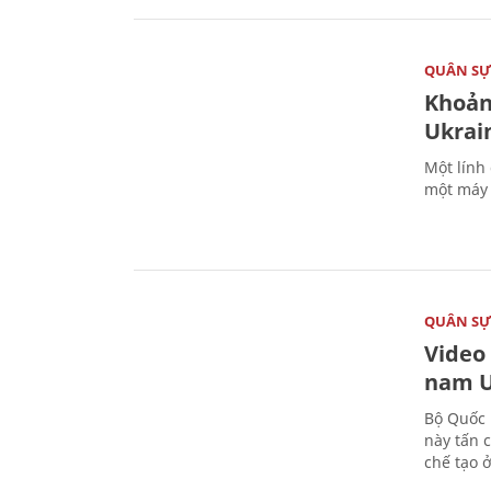
QUÂN S
Khoản
Ukrai
Một lính
một máy 
QUÂN S
Video
nam U
Bộ Quốc 
này tấn 
chế tạo 