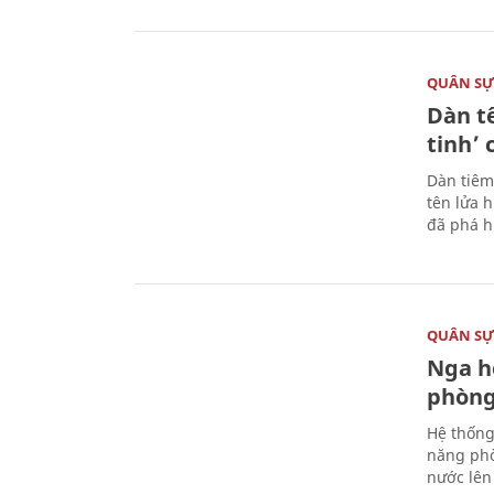
QUÂN S
Dàn t
tinh’ 
Dàn tiêm
tên lửa 
đã phá h
QUÂN S
Nga h
phòng
Hệ thống
năng phò
nước lên 