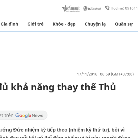
Hotline: 09161
Gia đình
Giới trẻ
Khỏe - đẹp
Chuyện lạ
Quân sự
17/11/2016 06:59 (GMT+07:00)
đủ khả năng thay thế Thủ
ướng Đức nhiệm kỳ tiếp theo (nhiệm kỳ thứ tư), bởi vì
nh đạo nổi bật có thể đảm nhiệm vị trí này, người đứng