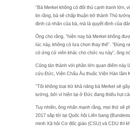
"Bà Merkel không có đối thủ cạnh tranh lớn, v
tin rằng, bà sẽ chấp thuận trở thành Thủ tướ
định cá nhân của bà, mà là quyết định của đản
Ông cho rằng, "hiện nay bà Merkel không được
lúc này, không có lựa chọn thay thế". "Đúng ra
có ứng cử viên khác cho chức vụ này", ông nó
Cũng tán thành với phần lớn quan điểm này l
cứu Đức, Viện Châu Âu thuộc Viện Hàn lâm 
"Tôi không loại trừ khả năng bà Merkel sẽ gâ
tướng, bởi vì hiện tại ở Đức đang thiếu hụt cá
Tuy nhiên, ông nhấn mạnh rằng, mọi thứ sẽ p
2017 sắp tới tại Quốc hội Liên bang (Bundesta
minh Xã hội Cơ đốc giáo (CSU) và CDU thì khó