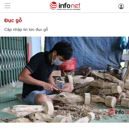
đục gỗ
Cập nhập tin tức đục gỗ