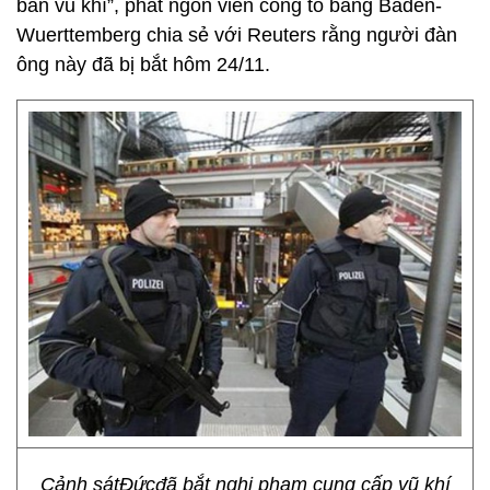
bán vũ khí”, phát ngôn viên công tố bang Baden-
Wuerttemberg chia sẻ với Reuters rằng người đàn
ông này đã bị bắt hôm 24/11.
Cảnh sátĐứcđã bắt nghi phạm cung cấp vũ khí