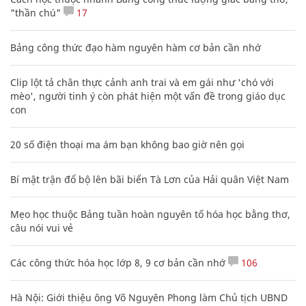
"thần chú"
17
Bảng công thức đạo hàm nguyên hàm cơ bản cần nhớ
Clip lột tả chân thực cảnh anh trai và em gái như 'chó với
mèo', người tinh ý còn phát hiện một vấn đề trong giáo dục
con
20 số điện thoại ma ám bạn không bao giờ nên gọi
Bí mật trận đổ bộ lên bãi biển Tà Lơn của Hải quân Việt Nam
Mẹo học thuộc Bảng tuần hoàn nguyên tố hóa học bằng thơ,
câu nói vui vẻ
Các công thức hóa học lớp 8, 9 cơ bản cần nhớ
106
Hà Nội: Giới thiệu ông Võ Nguyên Phong làm Chủ tịch UBND