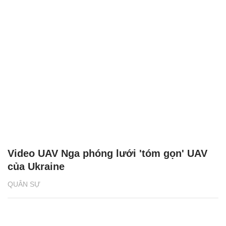
Video UAV Nga phóng lưới 'tóm gọn' UAV
của Ukraine
QUÂN SỰ