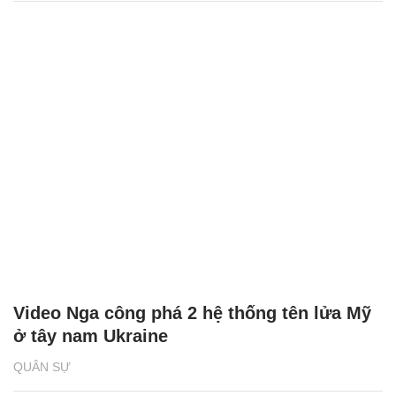
Video Nga công phá 2 hệ thống tên lửa Mỹ
ở tây nam Ukraine
QUÂN SỰ