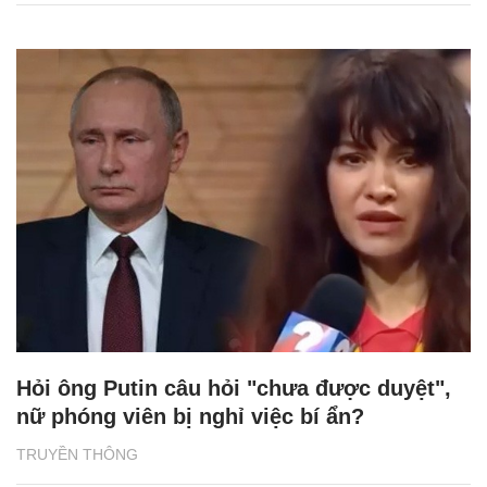
Hỏi ông Putin câu hỏi "chưa được duyệt",
nữ phóng viên bị nghỉ việc bí ẩn?
TRUYỀN THÔNG