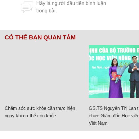
CÓ THỂ BẠN QUAN TÂM
Chăm sóc sức khỏe cần thực hiện
GS.TS Nguyễn Thị Lan ti
ngay khi cơ thể còn khỏe
chức Giám đốc Học viện
Việt Nam