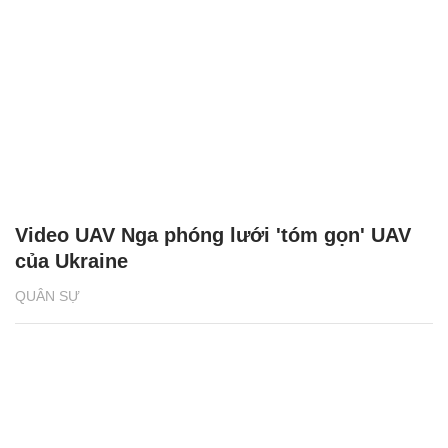
Video UAV Nga phóng lưới 'tóm gọn' UAV
của Ukraine
QUÂN SỰ