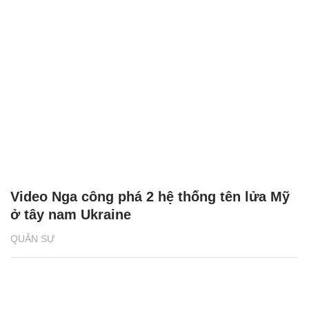
Video Nga công phá 2 hệ thống tên lửa Mỹ
ở tây nam Ukraine
QUÂN SỰ