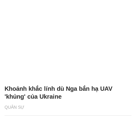
Khoảnh khắc lính dù Nga bắn hạ UAV
'khủng' của Ukraine
QUÂN SỰ