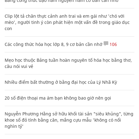
Bảng công thức đạo hàm nguyên hàm cơ bản cần nhớ
Clip lột tả chân thực cảnh anh trai và em gái như 'chó với
mèo', người tinh ý còn phát hiện một vấn đề trong giáo dục
con
Các công thức hóa học lớp 8, 9 cơ bản cần nhớ
106
Mẹo học thuộc Bảng tuần hoàn nguyên tố hóa học bằng thơ,
câu nói vui vẻ
Nhiều điểm bất thường ở bằng đại học của Lý Nhã Kỳ
20 số điện thoại ma ám bạn không bao giờ nên gọi
Nguyễn Phương Hằng sở hữu khối tài sản "siêu khủng", từng
khoe sổ đỏ tính bằng cân, mắng cựu mẫu 'không có nổi
nghìn tỷ'