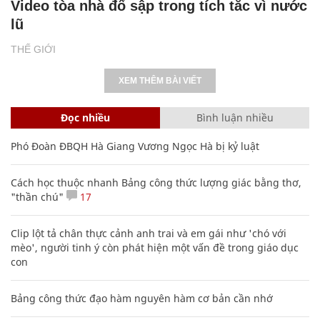
Video tòa nhà đổ sập trong tích tắc vì nước
lũ
THẾ GIỚI
XEM THÊM BÀI VIẾT
Đọc nhiều
Bình luận nhiều
Phó Đoàn ĐBQH Hà Giang Vương Ngọc Hà bị kỷ luật
Cách học thuộc nhanh Bảng công thức lượng giác bằng thơ,
"thần chú"
17
Clip lột tả chân thực cảnh anh trai và em gái như 'chó với
mèo', người tinh ý còn phát hiện một vấn đề trong giáo dục
con
Bảng công thức đạo hàm nguyên hàm cơ bản cần nhớ