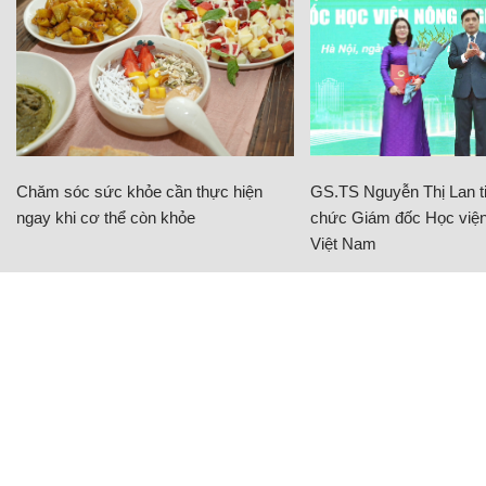
Chăm sóc sức khỏe cần thực hiện
GS.TS Nguyễn Thị Lan ti
ngay khi cơ thể còn khỏe
chức Giám đốc Học viện
Việt Nam