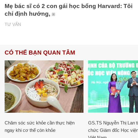
Mẹ bác sĩ có 2 con gái học bổng Harvard: Tôi
chỉ định hướng,
TƯ VẤN
CÓ THỂ BẠN QUAN TÂM
Chăm sóc sức khỏe cần thực hiện
GS.TS Nguyễn Thị Lan ti
ngay khi cơ thể còn khỏe
chức Giám đốc Học viện
Việt Nam