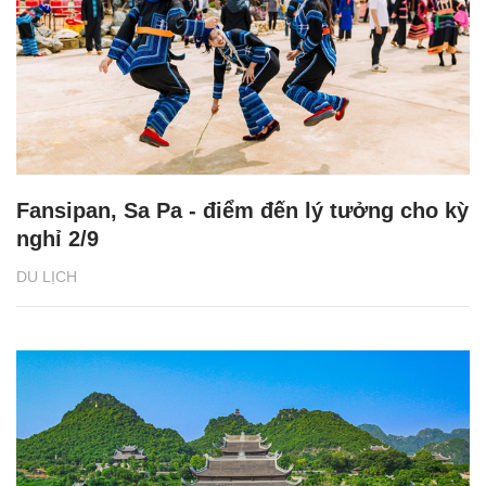
Fansipan, Sa Pa - điểm đến lý tưởng cho kỳ
nghỉ 2/9
DU LỊCH