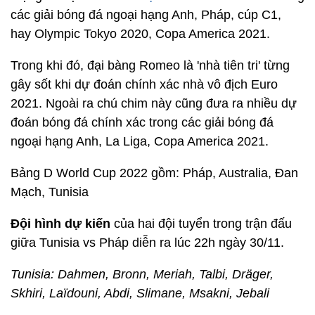
các giải bóng đá ngoại hạng Anh, Pháp, cúp C1,
hay Olympic Tokyo 2020, Copa America 2021.
Trong khi đó, đại bàng Romeo là 'nhà tiên tri' từng
gây sốt khi dự đoán chính xác nhà vô địch Euro
2021. Ngoài ra chú chim này cũng đưa ra nhiều dự
đoán bóng đá chính xác trong các giải bóng đá
ngoại hạng Anh, La Liga, Copa America 2021.
Bảng D World Cup 2022 gồm: Pháp, Australia, Đan
Mạch, Tunisia
Đội hình dự kiến
của hai đội tuyển trong trận đấu
giữa Tunisia vs Pháp diễn ra lúc 22h ngày 30/11.
Tunisia: Dahmen, Bronn, Meriah, Talbi, Dräger,
Skhiri, Laïdouni, Abdi, Slimane, Msakni, Jebali