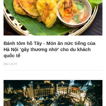
Bánh tôm hồ Tây - Món ăn nức tiếng của
Hà Nội 'gây thương nhớ' cho du khách
quốc tế
DU LỊCH