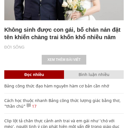
Không sinh được con gái, bố chán nản đặt
tên khiến chàng trai khốn khổ nhiều năm
ĐỜI SỐNG
XEM THÊM BÀI VIẾT
Đọc nhiều
Bình luận nhiều
Bảng công thức đạo hàm nguyên hàm cơ bản cần nhớ
Cách học thuộc nhanh Bảng công thức lượng giác bằng thơ,
"thần chú"
17
Clip lột tả chân thực cảnh anh trai và em gái như 'chó với
mèo', người tinh ý còn phát hiện một vấn đề trong giáo dục