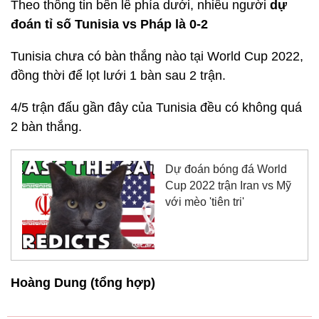
Theo thông tin bên lề phía dưới, nhiều người
dự
đoán tỉ số Tunisia vs Pháp là 0-2
Tunisia chưa có bàn thắng nào tại World Cup 2022,
đồng thời để lọt lưới 1 bàn sau 2 trận.
4/5 trận đấu gần đây của Tunisia đều có không quá
2 bàn thắng.
Dự đoán bóng đá World
Cup 2022 trận Iran vs Mỹ
với mèo 'tiên tri'
Hoàng Dung (tổng hợp)