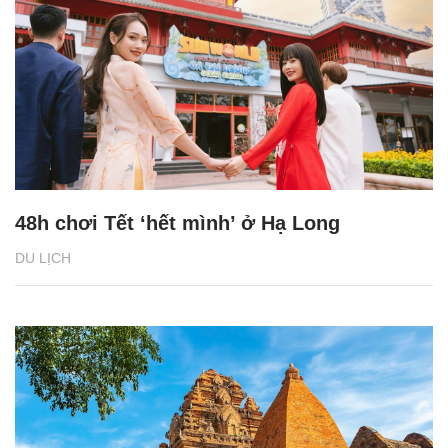
48h chơi Tết ‘hết mình’ ở Hạ Long
DU LỊCH