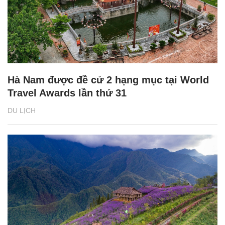
Hà Nam được đề cử 2 hạng mục tại World
Travel Awards lần thứ 31
DU LỊCH