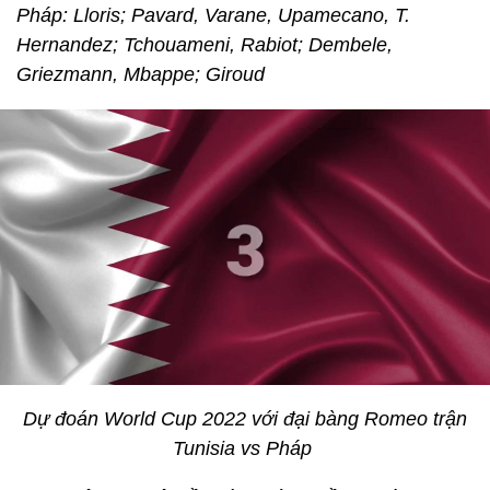
Pháp: Lloris; Pavard, Varane, Upamecano, T.
Hernandez; Tchouameni, Rabiot; Dembele,
Griezmann, Mbappe; Giroud
Dự đoán World Cup 2022 với đại bàng Romeo trận
Tunisia vs Pháp