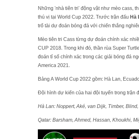
Những 'nhà tiên tri' động vật như mèo cass, 
thú vị tại World Cup 2022. Trước trận đấu
Hà 
trổ tài dự đoán bóng đá với chiến thắng nghi
Mèo tiên tri Cass từng dự đoán chính xác nh
CUP 2018. Trong khi đó, thần rùa Super Turtle
đoán tỉ số chính xác trong các giải bóng đá 
America 2021.
Bảng A World Cup 2022 gồm: Hà Lan, Ecuador
Đội hình dự kiến của hai đội tuyển trong trận
Hà Lan: Noppert, Aké, van Dijk, Timber, Blin
Qatar: Barsham, Ahmed, Hassan, Khoukhi, Mig