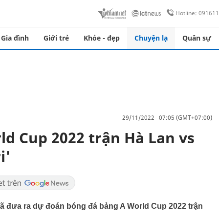
Hotline: 09161
Gia đình
Giới trẻ
Khỏe - đẹp
Chuyện lạ
Quân sự
29/11/2022 07:05 (GMT+07:00)
d Cup 2022 trận Hà Lan vs
i'
a đã đưa ra dự đoán bóng đá bảng A World Cup 2022 trận