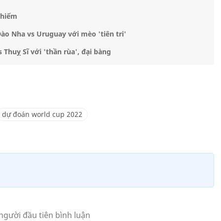
 hiếm
o Nha vs Uruguay với mèo 'tiên tri'
 Thuỵ Sĩ với 'thần rùa', đại bàng
dự đoán world cup 2022