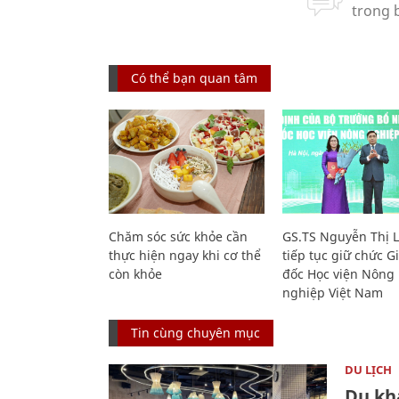
Có thể bạn quan tâm
Chăm sóc sức khỏe cần
GS.TS Nguyễn Thị 
thực hiện ngay khi cơ thể
tiếp tục giữ chức 
còn khỏe
đốc Học viện Nông
nghiệp Việt Nam
Tin cùng chuyên mục
DU LỊCH
Du kh