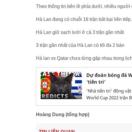
Theo thông tin bên lề phía dưới, nhiều người
Hà Lan đang có chuỗi 16 trận bất bại liên tiếp
Hà Lan giữ sạch lưới ở cả 3 trận gần nhất
3 trận gần nhất của Hà Lan có tối đa 2 bàn
Hà lan vs Qatar chưa từng gặp nhau trong lịc
Dự đoán bóng đá W
'tiên tri'
'Nhà tiên tri' động v
World Cup 2022 trận B
Hoàng Dung (tổng hợp)
TIN LIÊN QUAN