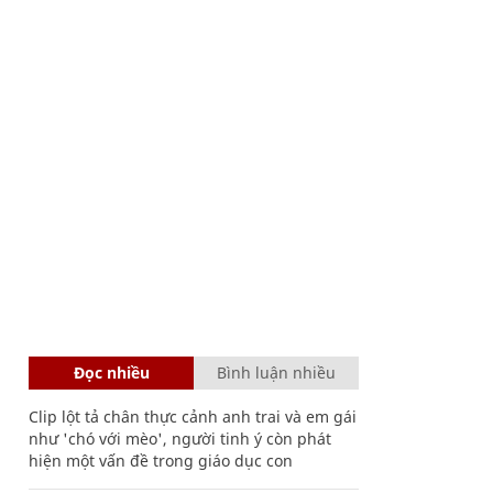
Đọc nhiều
Bình luận nhiều
Clip lột tả chân thực cảnh anh trai và em gái
như 'chó với mèo', người tinh ý còn phát
hiện một vấn đề trong giáo dục con