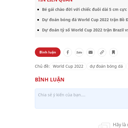
Bé gái chào đời với chiếc đuôi dài 5 cm cực
Dự đoán bóng đá World Cup 2022 trận Bồ Đà
Dự đoán tỷ số World Cup 2022 trận Brazil vs
Bình luận
Chủ đề:
World Cup 2022
dự đoán bóng dá