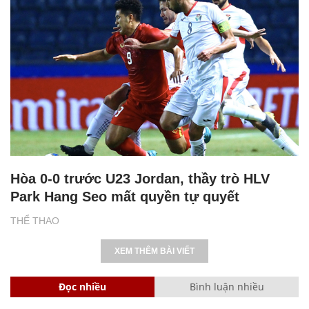
Hòa 0-0 trước U23 Jordan, thầy trò HLV
Park Hang Seo mất quyền tự quyết
THỂ THAO
XEM THÊM BÀI VIẾT
Đọc nhiều
Bình luận nhiều