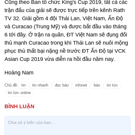
Cũng theo Ban tổ chức King's Cup 2019, tất cả các
trận đấu của giải sẽ được trực tiếp trên kênh Rath
TV 32. Giải gồm 4 đội Thái Lan, Việt Nam, Ấn Độ
và Curacao (Trung Mỹ) và được bắt đầu vào tháng
6 tới đây. Ở trận ra quân, ĐT Việt Nam sẽ đụng đối
thủ mạnh Curacao trong khi Thái Lan sẽ nuôi mộng
phục thù thất bại nặng nề trước ĐT Ấn Độ tại VCK
Asian Cup 2019 vừa diễn ra hồi đầu năm nay.
Hoàng Nam
Chủ đề:
tin
tin nhanh
đọc báo
infonet
báo
tin tức
tin tức online