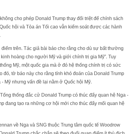
 không cho phép Donald Trump thay đổi triệt để chính sách
 Quốc hội và Tòa án Tối cao vẫn kiểm soát được các hành
.
iểm trên. Tác giả bài báo cho rằng cho dù sự bất thường
kinh hoàng cho người Mỹ và giới chính trị gia Mỹ”. Tuy
hống Mỹ, một quốc gia mà ở đó hệ thống chính trị có sức
Do đó, tờ báo này cho rằng tính khó đoán của Donald Trump
ga - Mỹ nhưng vấn đề lại nằm ở Quốc hội Mỹ.
ệu Tổng thống đắc cử Donald Trump có thúc đẩy quan hệ Nga -
p đang tạo ra những cơ hội mới cho thúc đẩy mối quan hệ
ennan về Nga và SNG thuộc Trung tâm quốc tế Woodrow
Donald Trump chắc chắn sẽ theo đuổi quan điểm ít thù địch