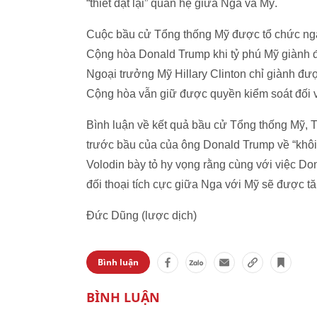
“thiết đặt lại” quan hệ giữa Nga và Mỹ.
Cuộc bầu cử Tổng thống Mỹ được tổ chức ngà
Cộng hòa Donald Trump khi tỷ phú Mỹ giành đ
Ngoại trưởng Mỹ Hillary Clinton chỉ giành đư
Cộng hòa vẫn giữ được quyền kiểm soát đối 
Bình luận về kết quả bầu cử Tổng thống Mỹ, 
trước bầu của của ông Donald Trump về “khôi
Volodin bày tỏ hy vọng rằng cùng với việc D
đối thoại tích cực giữa Nga với Mỹ sẽ được t
Đức Dũng (lược dịch)
Bình luận