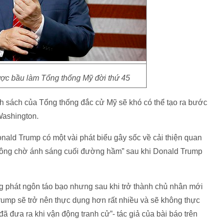
c bầu làm Tổng thống Mỹ đời thứ 45
ính sách của Tổng thống đắc cử Mỹ sẽ khó có thể tạo ra bước
Washington.
nald Trump có một vài phát biểu gây sốc về cải thiện quan
rông chờ ánh sáng cuối đường hầm” sau khi Donald Trump
ng phát ngôn táo bạo nhưng sau khi trở thành chủ nhân mới
ump sẽ trở nên thực dụng hơn rất nhiều và sẽ không thực
đã đưa ra khi vận động tranh cử”- tác giả của bài báo trên