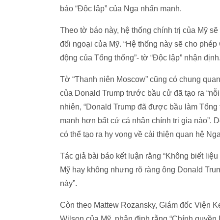
báo “Độc lập” của Nga nhấn mạnh.
Theo tờ báo này, hệ thống chính trị của Mỹ sẽ
đối ngoại của Mỹ. “Hệ thống này sẽ cho phép
động của Tổng thống”- tờ “Độc lập” nhận định
Tờ “Thanh niên Moscow” cũng có chung quan đ
của Donald Trump trước bầu cử đã tạo ra “nỗi 
nhiên, “Donald Trump đã được bầu làm Tổng t
mạnh hơn bất cứ cá nhân chính trị gia nào”. 
có thể tạo ra hy vọng về cải thiện quan hệ N
Tác giả bài báo kết luận rằng “Không biết li
Mỹ hay không nhưng rõ ràng ông Donald Trum
này”.
Còn theo Mattew Rozansky, Giám đốc Viện K
Wilson của Mỹ, nhận định rằng “Chính quyền 