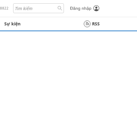
18822
Đăng nhập
Sự kiện
RSS