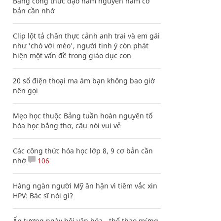
Bảng công thức đạo hàm nguyên hàm cơ
bản cần nhớ
Clip lột tả chân thực cảnh anh trai và em gái
như 'chó với mèo', người tinh ý còn phát
hiện một vấn đề trong giáo dục con
20 số điện thoại ma ám bạn không bao giờ
nên gọi
Mẹo học thuộc Bảng tuần hoàn nguyên tố
hóa học bằng thơ, câu nói vui vẻ
Các công thức hóa học lớp 8, 9 cơ bản cần
nhớ
106
Hàng ngàn người Mỹ ân hận vì tiêm vắc xin
HPV: Bác sĩ nói gì?
Ấn tượng ngày hội văn hóa - thể thao mừng