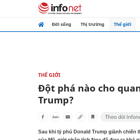
Đời sống
Thị trường
Thế giới
THẾ GIỚI
Đột phá nào cho quan
Trump?
Sau khi tỷ phú Donald Trump giành chiến t
của Mỹ, giới phân tích Nga đã đưa ra khá 