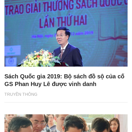
Sách Quốc gia 2019: Bộ sách đồ sộ của cố
GS Phan Huy Lê được vinh danh
TRUYỀN THÔNG