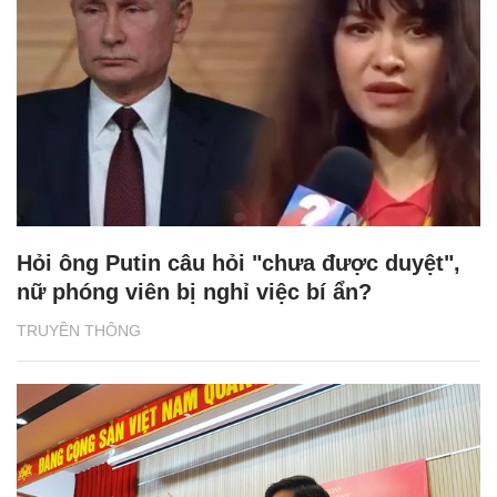
Hỏi ông Putin câu hỏi "chưa được duyệt",
nữ phóng viên bị nghỉ việc bí ẩn?
TRUYỀN THÔNG