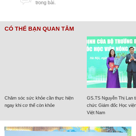
CÓ THỂ BẠN QUAN TÂM
Chăm sóc sức khỏe cần thực hiện
GS.TS Nguyễn Thị Lan ti
ngay khi cơ thể còn khỏe
chức Giám đốc Học viện
Việt Nam