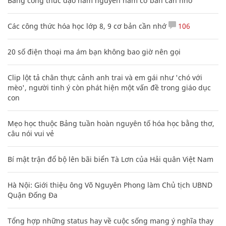
Bảng công thức đạo hàm nguyên hàm cơ bản cần nhớ
Các công thức hóa học lớp 8, 9 cơ bản cần nhớ
106
20 số điện thoại ma ám bạn không bao giờ nên gọi
Clip lột tả chân thực cảnh anh trai và em gái như 'chó với
mèo', người tinh ý còn phát hiện một vấn đề trong giáo dục
con
Mẹo học thuộc Bảng tuần hoàn nguyên tố hóa học bằng thơ,
câu nói vui vẻ
Bí mật trận đổ bộ lên bãi biển Tà Lơn của Hải quân Việt Nam
Hà Nội: Giới thiệu ông Võ Nguyên Phong làm Chủ tịch UBND
Quận Đống Đa
Tổng hợp những status hay về cuộc sống mang ý nghĩa thay