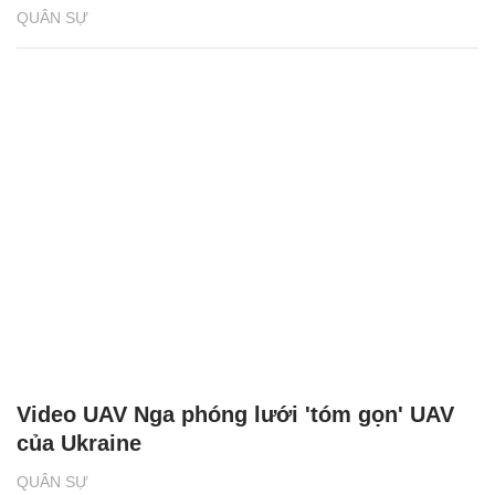
QUÂN SỰ
Video UAV Nga phóng lưới 'tóm gọn' UAV
của Ukraine
QUÂN SỰ