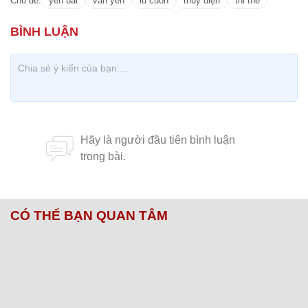
Chủ đề:
yên bái
văn yên
lũ cuốn
thủy điện
thi thể
CÓ THỂ BẠN QUAN TÂM