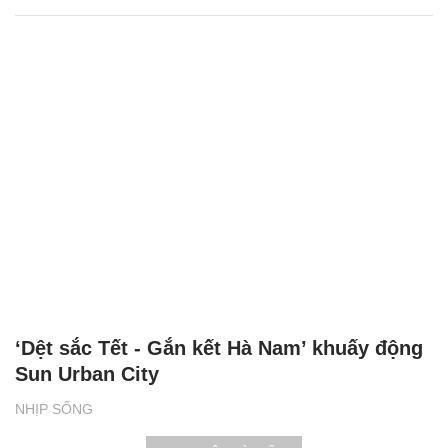
‘Dệt sắc Tết - Gắn kết Hà Nam’ khuấy động
Sun Urban City
NHỊP SỐNG