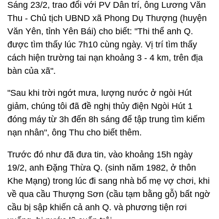
Sáng 23/2, trao đổi với PV Dân trí, ông Lương Văn
Thu - Chủ tịch UBND xã Phong Dụ Thượng (huyện
Văn Yên, tỉnh Yên Bái) cho biết: "Thi thể anh Q.
được tìm thấy lúc 7h10 cùng ngày. Vị trí tìm thấy
cách hiện trường tai nạn khoảng 3 - 4 km, trên địa
bàn của xã".
"Sau khi trời ngớt mưa, lượng nước ở ngòi Hút
giảm, chúng tôi đã đề nghị thủy điện Ngòi Hút 1
đóng máy từ 3h đến 8h sáng để tập trung tìm kiếm
nạn nhân", ông Thu cho biết thêm.
Trước đó như đã đưa tin, vào khoảng 15h ngày
19/2, anh Đặng Thừa Q. (sinh năm 1982, ở thôn
Khe Mạng) trong lúc đi sang nhà bố mẹ vợ chơi, khi
về qua cầu Thượng Sơn (cầu tạm bằng gỗ) bất ngờ
cầu bị sập khiến cả anh Q. và phương tiện rơi