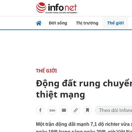
Đời sống
Thị trường
Thế giới
THẾ GIỚI
Động đất rung chuyể
thiệt mạng
Một trận động đất mạnh 7,1 độ richter vừa 
ngày 19/9 (rạng sáng ngày 20/9, giờ Việt Na