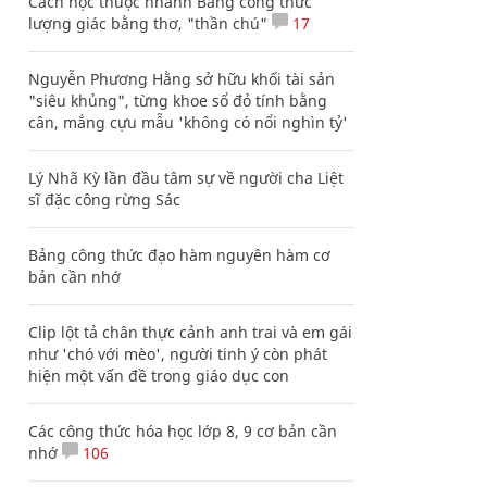
Cách học thuộc nhanh Bảng công thức
lượng giác bằng thơ, "thần chú"
17
Nguyễn Phương Hằng sở hữu khối tài sản
"siêu khủng", từng khoe sổ đỏ tính bằng
cân, mắng cựu mẫu 'không có nổi nghìn tỷ'
Lý Nhã Kỳ lần đầu tâm sự về người cha Liệt
sĩ đặc công rừng Sác
Bảng công thức đạo hàm nguyên hàm cơ
bản cần nhớ
Clip lột tả chân thực cảnh anh trai và em gái
như 'chó với mèo', người tinh ý còn phát
hiện một vấn đề trong giáo dục con
Các công thức hóa học lớp 8, 9 cơ bản cần
nhớ
106