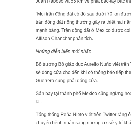
Juan Raboso và 55 km về phía bắc-tây bắc th
“Mọi trận động đất có độ sâu dưới 70 km được
trận động đất nông thường gây ra thiệt hại nặ
mạnh bằng. Trận động đất ở Mexico được coi 
Allison Chanchar phân tích.
Những diễn biến mới nhất:
Bộ trưởng Bộ giáo dục Aurelio Nuño viết trên 
sẽ đóng cửa cho đến khi có thông báo tiếp t
Guerrero cũng phải đóng cửa.
Sân bay tại thành phố Mexico cũng ngừng hoạ
lại.
Tổng thống Peña Nieto viết trên Twitter rằng 
chuyển bệnh nhân sang những cơ sở y tế khá