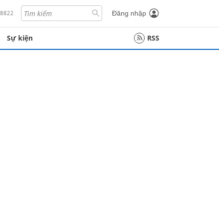
18822
Đăng nhập
Sự kiện
RSS