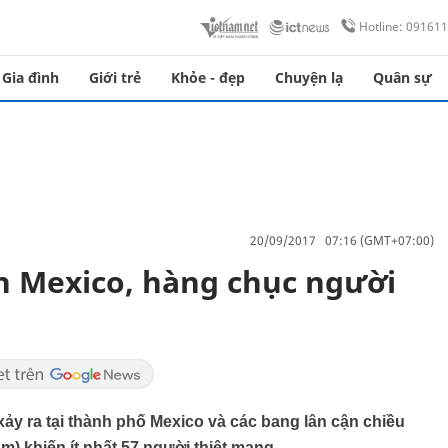
Hotline: 09161
Gia đình
Giới trẻ
Khỏe - đẹp
Chuyện lạ
Quân sự
20/09/2017 07:16 (GMT+07:00)
n Mexico, hàng chục người
xảy ra tại thành phố Mexico và các bang lân cận chiều
m) khiến ít nhất 57 người thiệt mạng.