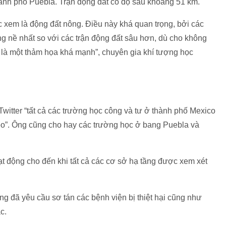
ành phố Puebla. Trận động đất có độ sâu khoảng 51 km.
 xem là động đất nông. Điều này khá quan trọng, bởi các
ng nề nhất so với các trận động đất sâu hơn, dù cho không
là một thảm họa khá mạnh”, chuyên gia khí tượng học
Twitter “tất cả các trường học công và tư ở thành phố Mexico
heo”. Ông cũng cho hay các trường học ở bang Puebla và
t động cho đến khi tất cả các cơ sở hạ tầng được xem xét
ông đã yêu cầu sơ tán các bệnh viện bị thiệt hại cũng như
c.