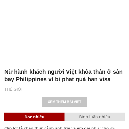
Nữ hành khách người Việt khỏa thân ở sân
bay Philippines vì bị phạt quá hạn visa
THẾ GIỚI
XEM THÊM BÀI VIẾT
Đọc nhiều
Bình luận nhiều
Clip lột tả chân thực cảnh anh trai và em gái như 'chó với