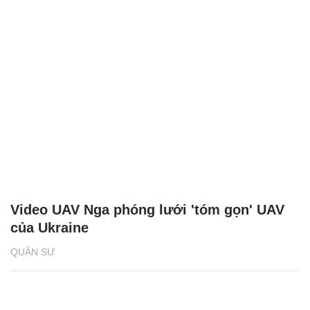
Video UAV Nga phóng lưới 'tóm gọn' UAV
của Ukraine
QUÂN SỰ