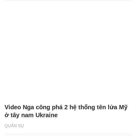
Video Nga công phá 2 hệ thống tên lửa Mỹ
ở tây nam Ukraine
QUÂN SỰ