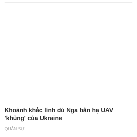
Khoảnh khắc lính dù Nga bắn hạ UAV
'khủng' của Ukraine
QUÂN SỰ