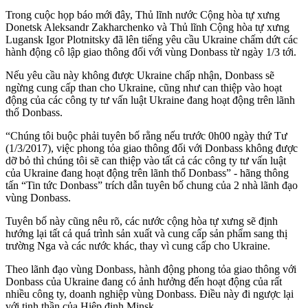
Trong cuộc họp báo mới đây, Thủ lĩnh nước Cộng hòa tự xưng
Donetsk Aleksandr Zakharchenko và Thủ lĩnh Cộng hòa tự xưng
Lugansk Igor Plotnitsky đã lên tiếng yêu cầu Ukraine chấm dứt các
hành động cô lập giao thông đối với vùng Donbass từ ngày 1/3 tới.
Nếu yêu cầu này không được Ukraine chấp nhận, Donbass sẽ
ngừng cung cấp than cho Ukraine, cũng như can thiệp vào hoạt
động của các công ty tư vấn luật Ukraine đang hoạt động trên lãnh
thổ Donbass.
“Chúng tôi buộc phải tuyên bố rằng nếu trước 0h00 ngày thứ Tư
(1/3/2017), việc phong tỏa giao thông đối với Donbass không được
dỡ bỏ thì chúng tôi sẽ can thiệp vào tất cả các công ty tư vấn luật
của Ukraine đang hoạt động trên lãnh thổ Donbass” - hãng thông
tấn “Tin tức Donbass” trích dẫn tuyên bố chung của 2 nhà lãnh đạo
vùng Donbass.
Tuyên bố này cũng nêu rõ, các nước cộng hòa tự xưng sẽ định
hướng lại tất cả quá trình sản xuất và cung cấp sản phẩm sang thị
trường Nga và các nước khác, thay vì cung cấp cho Ukraine.
Theo lãnh đạo vùng Donbass, hành động phong tỏa giao thông với
Donbass của Ukraine đang có ảnh hưởng đến hoạt động của rất
nhiều công ty, doanh nghiệp vùng Donbass. Điều này đi ngược lại
với tinh thần của Hiệp định Minsk.