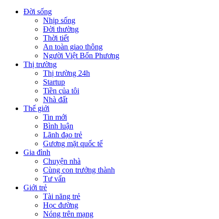
Đời sống
Nhịp sống
Đời thường
Thời tiết
An toàn giao thông
Người Việt Bốn Phương
Thị trường
Thị trường 24h
Startup
Tiền của tôi
Nhà đất
Thế giới
Tin mới
Bình luận
Lãnh đạo trẻ
Gương mặt quốc tế
Gia đình
Chuyện nhà
Cùng con trưởng thành
Tư vấn
Giới trẻ
Tài năng trẻ
Học đường
Nóng trên mạng