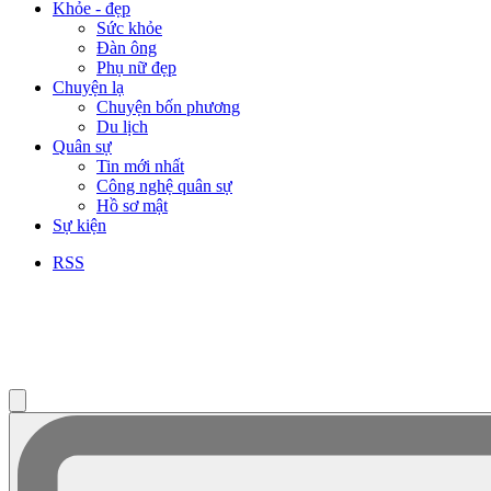
Khỏe - đẹp
Sức khỏe
Đàn ông
Phụ nữ đẹp
Chuyện lạ
Chuyện bốn phương
Du lịch
Quân sự
Tin mới nhất
Công nghệ quân sự
Hồ sơ mật
Sự kiện
RSS