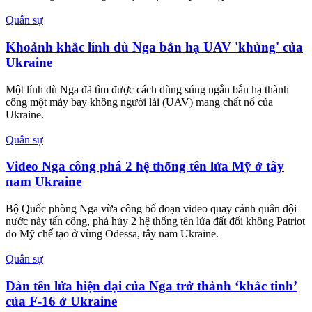
GS.TS Nguyễn Thị Lan tiếp tục
giữ chức Giám đốc Học viện
Nông nghiệp Việt Nam