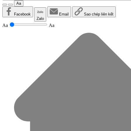
Aa
Facebook
Email
Sao chép liên kết
Zalo
Aa
Aa