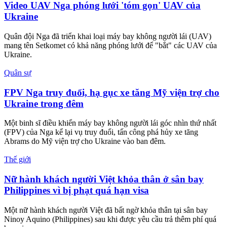
Quân sự
'Kẻ hủy diệt' BMPT Terminator, lá chắn thép mới
của lực lượng tăng thiết giáp Nga
Nga đã phát triển dòng xe chiến đấu hỗ trợ tăng BMPT Terminator
– một phương tiện kết hợp giữa hỏa lực mạnh, khả năng cơ động
cao và công nghệ bảo vệ hiện đại, nhằm tối ưu hóa hiệu quả tác
chiến trong môi trường đô thị và địa hình phức tạp.
Quân sự
Khoảnh khắc lính dù Nga bắn hạ UAV 'khủng' của
Ukraine
Một lính dù Nga đã tìm được cách dùng súng ngắn bắn hạ thành
công một máy bay không người lái (UAV) mang chất nổ của
Ukraine.
Quân sự
Video Nga công phá 2 hệ thống tên lửa Mỹ ở tây
nam Ukraine