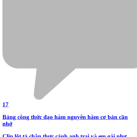
Thế giới
Nữ hành khách người Việt khỏa thân ở sân bay
Philippines vì bị phạt quá hạn visa
Một nữ hành khách người Việt đã bất ngờ khỏa thân tại sân bay
Ninoy Aquino (Philippines) sau khi được yêu cầu trả thêm phí quá
hạn visa.
Xem thêm bài viết