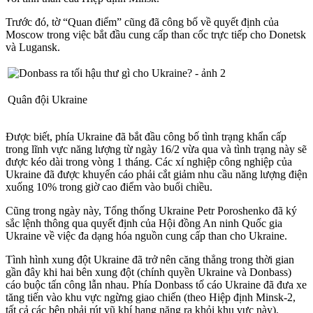
Trước đó, tờ “Quan điểm” cũng đã công bố về quyết định của
Moscow trong việc bắt đầu cung cấp than cốc trực tiếp cho Donetsk
và Lugansk.
Quân đội Ukraine
Được biết, phía Ukraine đã bắt đầu công bố tình trạng khẩn cấp
trong lĩnh vực năng lượng từ ngày 16/2 vừa qua và tình trạng này sẽ
được kéo dài trong vòng 1 tháng. Các xí nghiệp công nghiệp của
Ukraine đã được khuyến cáo phải cắt giảm nhu cầu năng lượng điện
xuống 10% trong giờ cao điểm vào buổi chiều.
Cũng trong ngày này, Tổng thống Ukraine Petr Poroshenko đã ký
sắc lệnh thông qua quyết định của Hội đồng An ninh Quốc gia
Ukraine về việc đa dạng hóa nguồn cung cấp than cho Ukraine.
Tình hình xung đột Ukraine đã trở nên căng thẳng trong thời gian
gần đây khi hai bên xung đột (chính quyền Ukraine và Donbass)
cáo buộc tấn công lẫn nhau. Phía Donbass tố cáo Ukraine đã đưa xe
tăng tiến vào khu vực ngừng giao chiến (theo Hiệp định Minsk-2,
tất cả các bên phải rút vũ khí hạng nặng ra khỏi khu vực này).