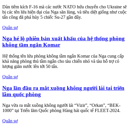
Tìm hướng phát triển du lịch y
tế
BAT Việt Nam tiếp sức phụ nữ
vùng biên giới phát triển sinh
kế
Tin cùng chuyên mục
Quân sự
'Kẻ hủy diệt' BMPT Terminator chịu được cùng lúc
2 tên lửa chống tăng
Khung thân xe tăng T-90 khiến xe chiến đấu hỗ trợ tăng BMPT
Terminator có độ bền bỉ vượt trội.