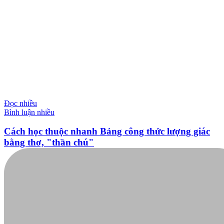
Nga lần đầu ra mắt xuồng không người lái tại triển
lãm quốc phòng
Nga vừa ra mắt xuồng không người lái “Vizir”, “Orkan”, “BEK-
1000” tại Triển lãm Quốc phòng Hàng hải quốc tế FLEET-2024.
Quân sự
Video UAV Nga phóng lưới 'tóm gọn' UAV của
Ukraine
Quân đội Nga đã triển khai loại máy bay không người lái (UAV)
mang tên Setkomet có khả năng phóng lưới để "bắt" các UAV của
Ukraine.
Quân sự
FPV Nga truy đuổi, hạ gục xe tăng Mỹ viện trợ cho
Ukraine trong đêm
Một binh sĩ điều khiển máy bay không người lái góc nhìn thứ nhất
(FPV) của Nga kể lại vụ truy đuổi, tấn công phá hủy xe tăng
Abrams do Mỹ viện trợ cho Ukraine vào ban đêm.