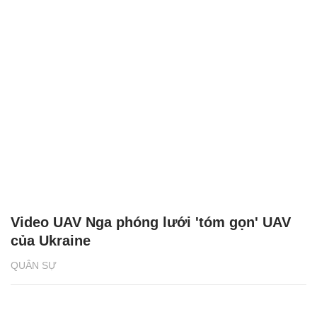
Video UAV Nga phóng lưới 'tóm gọn' UAV
của Ukraine
QUÂN SỰ