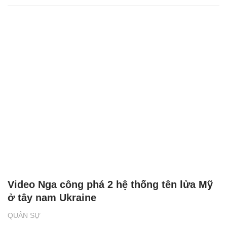
Video Nga công phá 2 hệ thống tên lửa Mỹ
ở tây nam Ukraine
QUÂN SỰ