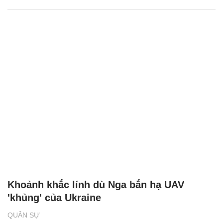
Khoảnh khắc lính dù Nga bắn hạ UAV
'khủng' của Ukraine
QUÂN SỰ