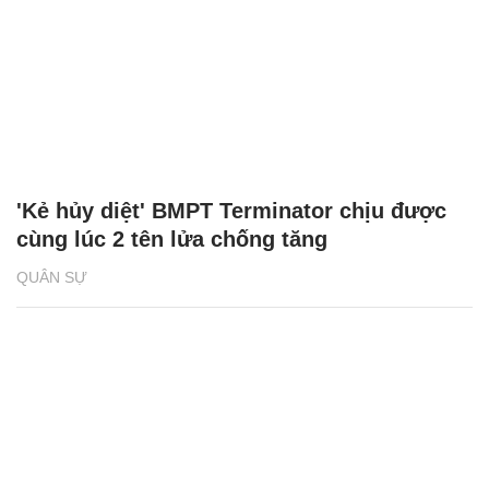
'Kẻ hủy diệt' BMPT Terminator chịu được
cùng lúc 2 tên lửa chống tăng
QUÂN SỰ