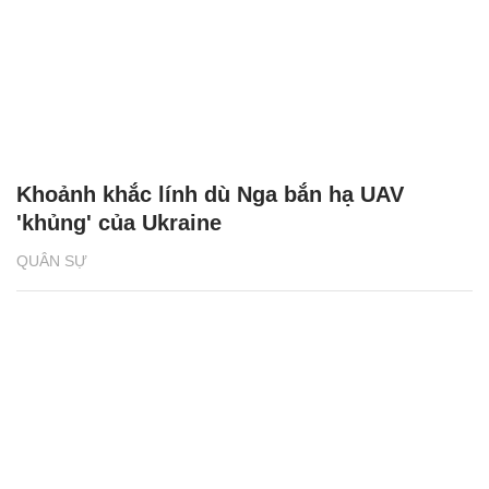
Khoảnh khắc lính dù Nga bắn hạ UAV
'khủng' của Ukraine
QUÂN SỰ