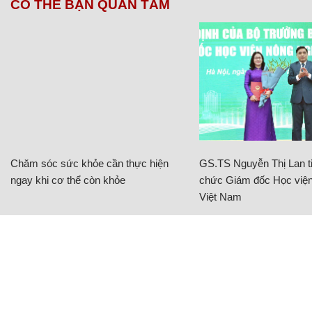
CÓ THỂ BẠN QUAN TÂM
Chăm sóc sức khỏe cần thực hiện
GS.TS Nguyễn Thị Lan ti
ngay khi cơ thể còn khỏe
chức Giám đốc Học viện
Việt Nam