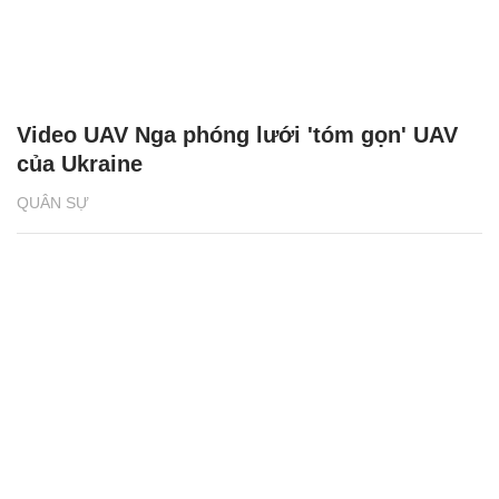
Video UAV Nga phóng lưới 'tóm gọn' UAV
của Ukraine
QUÂN SỰ