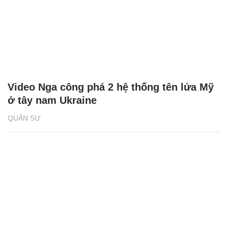
Video Nga công phá 2 hệ thống tên lửa Mỹ
ở tây nam Ukraine
QUÂN SỰ