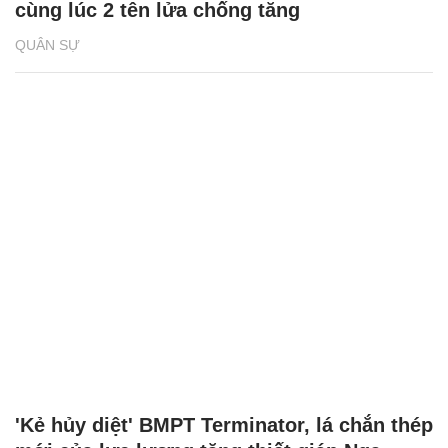
cùng lúc 2 tên lửa chống tăng
QUÂN SỰ
'Kẻ hủy diệt' BMPT Terminator, lá chắn thép