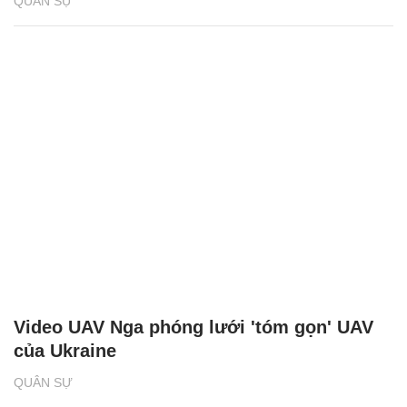
QUÂN SỰ
Video UAV Nga phóng lưới 'tóm gọn' UAV
của Ukraine
QUÂN SỰ