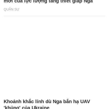
mới của lực lượng tăng thiết giáp Nga
QUÂN SỰ
Khoảnh khắc lính dù Nga bắn hạ UAV
'khủng' của Ukraine