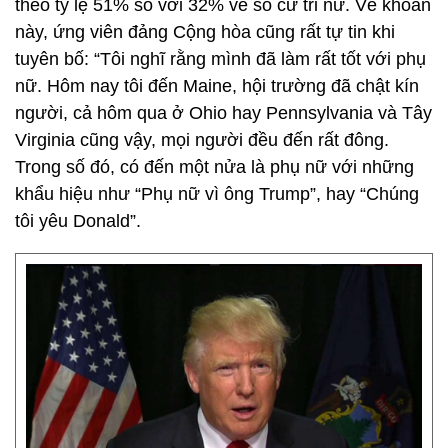
theo tỷ lệ 51% so với 32% về số cử tri nữ. Về khoản
này, ứng viên đảng Cộng hòa cũng rất tự tin khi
tuyên bố: “Tôi nghĩ rằng mình đã làm rất tốt với phụ
nữ. Hôm nay tôi đến Maine, hội trường đã chật kín
người, cả hôm qua ở Ohio hay Pennsylvania và Tây
Virginia cũng vậy, mọi người đều đến rất đông.
Trong số đó, có đến một nửa là phụ nữ với những
khẩu hiệu như “Phụ nữ vì ông Trump”, hay “Chúng
tôi yêu Donald”.