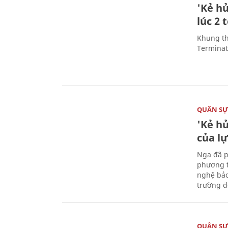
'Kẻ h
lúc 2 
Khung th
Terminato
QUÂN S
'Kẻ h
của l
Nga đã p
phương t
nghệ bảo
trường đô
QUÂN S