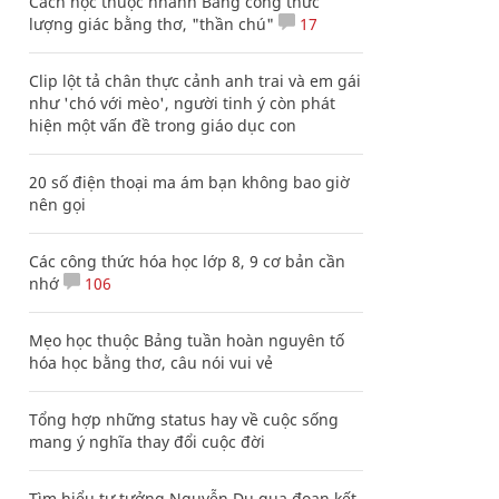
Cách học thuộc nhanh Bảng công thức
lượng giác bằng thơ, "thần chú"
17
Clip lột tả chân thực cảnh anh trai và em gái
như 'chó với mèo', người tinh ý còn phát
hiện một vấn đề trong giáo dục con
20 số điện thoại ma ám bạn không bao giờ
nên gọi
Các công thức hóa học lớp 8, 9 cơ bản cần
nhớ
106
Mẹo học thuộc Bảng tuần hoàn nguyên tố
hóa học bằng thơ, câu nói vui vẻ
Tổng hợp những status hay về cuộc sống
mang ý nghĩa thay đổi cuộc đời
Tìm hiểu tư tưởng Nguyễn Du qua đoạn kết