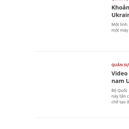
Khoản
Ukrai
Một lính
một máy 
QUÂN S
Video
nam U
Bộ Quốc 
này tấn 
chế tạo 