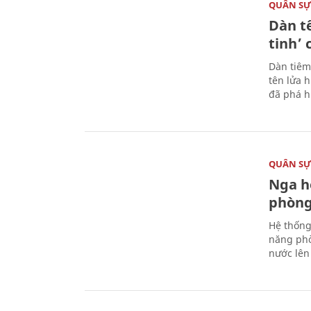
QUÂN S
Dàn t
tinh’ 
Dàn tiêm
tên lửa 
đã phá h
QUÂN S
Nga h
phòng
Hệ thống
năng phò
nước lên 