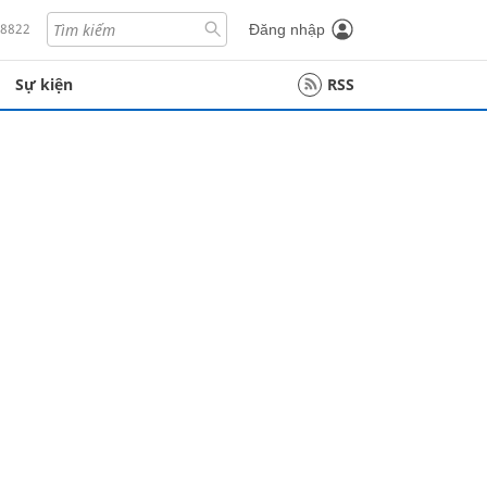
18822
Đăng nhập
Sự kiện
RSS