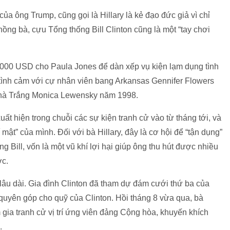
ủa ông Trump, cũng gọi là Hillary là kẻ đạo đức giả vì chỉ
chồng bà, cựu Tổng thống Bill Clinton cũng là một “tay chơi
0.000 USD cho Paula Jones để dàn xếp vụ kiện lạm dụng tình
tình cảm với cự nhân viên bang Arkansas Gennifer Flowers
 Nhà Trắng Monica Lewensky năm 1998.
ất hiện trong chuỗi các sự kiện tranh cử vào từ tháng tới, và
 mật” của mình. Đối với bà Hillary, đây là cơ hội để “tận dụng”
g Bill, vốn là một vũ khí lợi hại giúp ông thu hút được nhiều
ớc.
 lâu dài. Gia đình Clinton đã tham dự đám cưới thứ ba của
uyên góp cho quỹ của Clinton. Hồi tháng 8 vừa qua, bà
 gia tranh cử vị trí ứng viên đảng Cộng hòa, khuyến khích
.