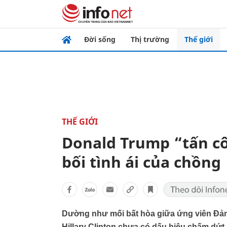
Đời sống
Thị trường
Thế giới
THẾ GIỚI
Donald Trump “tấn cô
bối tình ái của chồng
Dường như mối bất hòa giữa ứng viên Đả
Hillary Clinton chưa có dấu hiệu chấm dứt