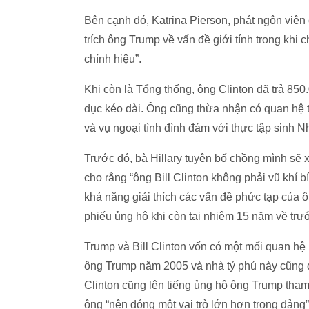
Bên cạnh đó, Katrina Pierson, phát ngôn viên c
trích ông Trump về vấn đề giới tính trong khi 
chính hiệu”.
Khi còn là Tổng thống, ông Clinton đã trả 85
dục kéo dài. Ông cũng thừa nhận có quan hệ 
và vụ ngoại tình đình đám với thực tập sinh
Trước đó, bà Hillary tuyên bố chồng mình sẽ xu
cho rằng “ông Bill Clinton không phải vũ khí bí
khả năng giải thích các vấn đề phức tạp của ôn
phiếu ủng hộ khi còn tại nhiệm 15 năm về trư
Trump và Bill Clinton vốn có một mối quan hệ
ông Trump năm 2005 và nhà tỷ phú này cũng q
Clinton cũng lên tiếng ủng hộ ông Trump tham
ông “nên đóng một vai trò lớn hơn trong đảng”