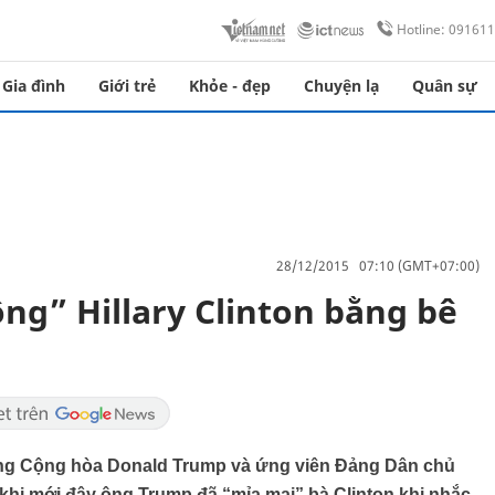
Hotline: 09161
Gia đình
Giới trẻ
Khỏe - đẹp
Chuyện lạ
Quân sự
28/12/2015 07:10 (GMT+07:00)
ng” Hillary Clinton bằng bê
ng Cộng hòa Donald Trump và ứng viên Đảng Dân chủ
 khi mới đây ông Trump đã “mỉa mai” bà Clinton khi nhắc