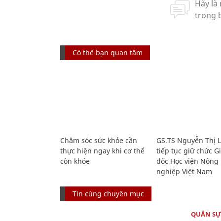
Có thể bạn quan tâm
Chăm sóc sức khỏe cần
GS.TS Nguyễn Thị 
thực hiện ngay khi cơ thể
tiếp tục giữ chức 
còn khỏe
đốc Học viện Nông
nghiệp Việt Nam
Tin cùng chuyên mục
QUÂN S