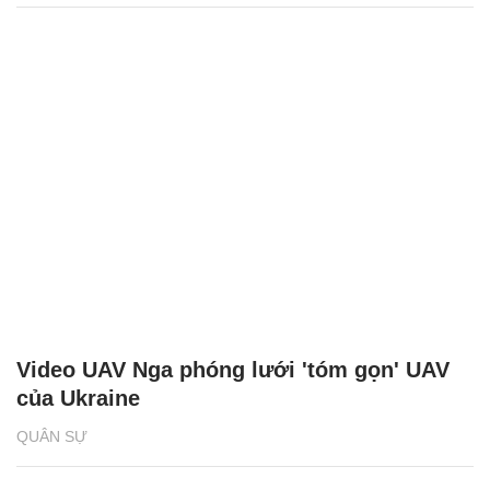
Video UAV Nga phóng lưới 'tóm gọn' UAV
của Ukraine
QUÂN SỰ