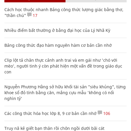
Cách học thuộc nhanh Bảng công thức lượng giác bằng thơ,
"thần chú"
17
Nhiều điểm bất thường ở bằng đại học của Lý Nhã Kỳ
Bảng công thức đạo hàm nguyên hàm cơ bản cần nhớ
Clip lột tả chân thực cảnh anh trai và em gái như 'chó với
mèo', người tinh ý còn phát hiện một vấn đề trong giáo dục
con
Nguyễn Phương Hằng sở hữu khối tài sản "siêu khủng", từng
khoe sổ đỏ tính bằng cân, mắng cựu mẫu 'không có nổi
nghìn tỷ'
Các công thức hóa học lớp 8, 9 cơ bản cần nhớ
106
Truy nã kẻ giết bạn thân rồi chôn ngồi dưới bãi cát