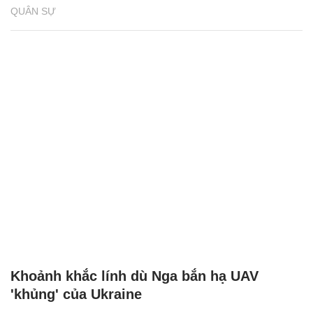
QUÂN SỰ
Khoảnh khắc lính dù Nga bắn hạ UAV
'khủng' của Ukraine