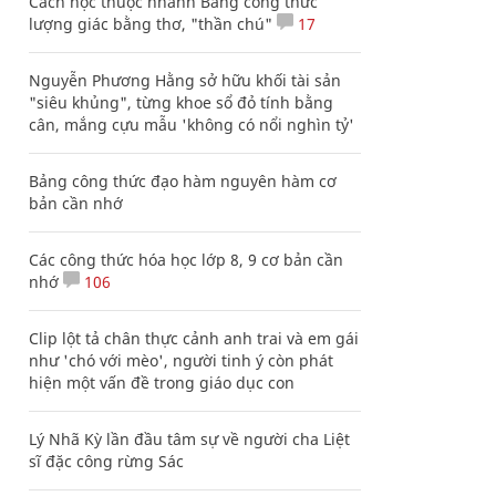
Cách học thuộc nhanh Bảng công thức
lượng giác bằng thơ, "thần chú"
17
Nguyễn Phương Hằng sở hữu khối tài sản
"siêu khủng", từng khoe sổ đỏ tính bằng
cân, mắng cựu mẫu 'không có nổi nghìn tỷ'
Bảng công thức đạo hàm nguyên hàm cơ
bản cần nhớ
Các công thức hóa học lớp 8, 9 cơ bản cần
nhớ
106
Clip lột tả chân thực cảnh anh trai và em gái
như 'chó với mèo', người tinh ý còn phát
hiện một vấn đề trong giáo dục con
Lý Nhã Kỳ lần đầu tâm sự về người cha Liệt
sĩ đặc công rừng Sác