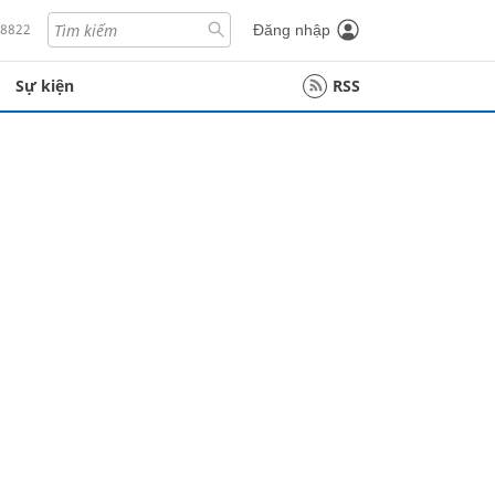
18822
Đăng nhập
Sự kiện
RSS