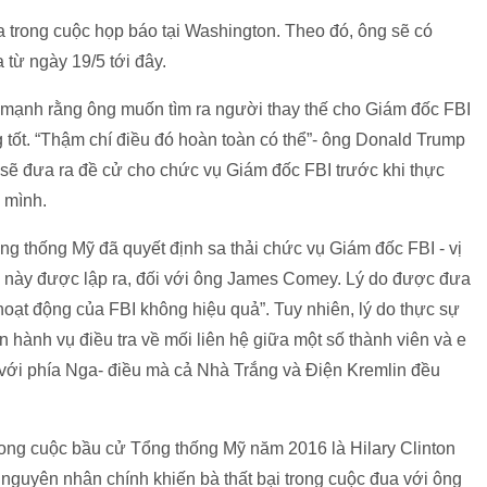
 trong cuộc họp báo tại Washington. Theo đó, ông sẽ có
a từ ngày 19/5 tới đây.
n mạnh rằng ông muốn tìm ra người thay thế cho Giám đốc FBI
tốt. “Thậm chí điều đó hoàn toàn có thể”- ông Donald Trump
 sẽ đưa ra đề cử cho chức vụ Giám đốc FBI trước khi thực
 mình.
ng thống Mỹ đã quyết định sa thải chức vụ Giám đốc FBI - vị
vụ này được lập ra, đối với ông James Comey. Lý do được đưa
oạt động của FBI không hiệu quả”. Tuy nhiên, lý do thực sự
n hành vụ điều tra về mối liên hệ giữa một số thành viên và e
với phía Nga- điều mà cả Nhà Trắng và Điện Kremlin đều
rong cuộc bầu cử Tổng thống Mỹ năm 2016 là Hilary Clinton
nguyên nhân chính khiến bà thất bại trong cuộc đua với ông