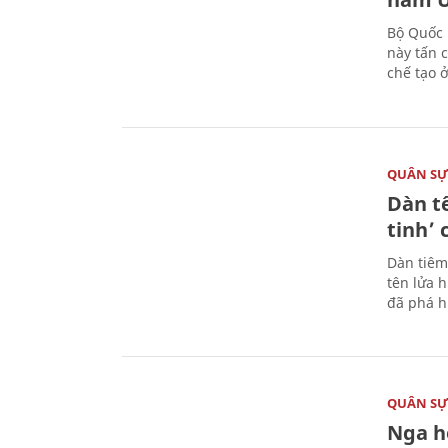
Bộ Quốc 
này tấn 
chế tạo 
QUÂN S
Dàn t
tinh’ 
Dàn tiêm
tên lửa 
đã phá h
QUÂN S
Nga h