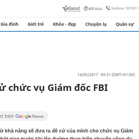
Hotline: 09161
Gia đình
Giới trẻ
Khỏe - đẹp
Chuyện lạ
Quân sự
14/05/2017 09:31 (GMT+07:00)
ử chức vụ Giám đốc FBI
rừ khả năng sẽ đưa ra đề cử của mình cho chức vụ Giám
 thời gian trước khi lên đường thực hiện chuyến công du