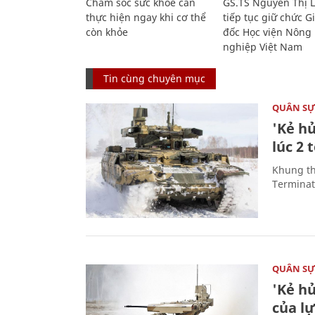
Chăm sóc sức khỏe cần
GS.TS Nguyễn Thị 
thực hiện ngay khi cơ thể
tiếp tục giữ chức 
còn khỏe
đốc Học viện Nông
nghiệp Việt Nam
Tin cùng chuyên mục
QUÂN S
'Kẻ h
lúc 2 
Khung th
Terminato
QUÂN S
'Kẻ h
của l