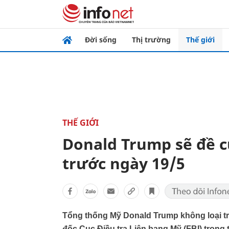
Đời sống
Thị trường
Thế giới
THẾ GIỚI
Donald Trump sẽ đề c
trước ngày 19/5
Tổng thống Mỹ Donald Trump không loại t
đốc Cục Điều tra Liên bang Mỹ (FBI) trong