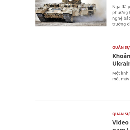
Nga đã p
phương t
nghệ bảo
trường đô
QUÂN S
Khoản
Ukrai
Một lính
một máy 
QUÂN S
Video
nam U