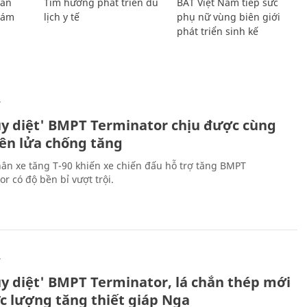
Lan
Tìm hướng phát triển du
BAT Việt Nam tiếp sức
Giám
lịch y tế
phụ nữ vùng biên giới
phát triển sinh kế
Ự
ủy diệt' BMPT Terminator chịu được cùng
tên lửa chống tăng
ân xe tăng T-90 khiến xe chiến đấu hỗ trợ tăng BMPT
r có độ bền bỉ vượt trội.
Ự
ủy diệt' BMPT Terminator, lá chắn thép mới
ực lượng tăng thiết giáp Nga