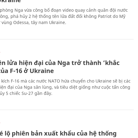
phòng Nga vừa công bố đoạn video quay cảnh quân đội nước
công, phá hủy 2 hệ thống tên lửa đất đối không Patriot do Mỹ
ở vùng Odessa, tây nam Ukraine.
Ự
ên lửa hiện đại của Nga trở thành ‘khắc
của F-16 ở Ukraine
 kích F-16 mà các nước NATO hứa chuyển cho Ukraine sẽ bị các
hiện đại của Nga săn lùng, và tiêu diệt giống như cuộc tấn công
ủy 5 chiếc Su-27 gần đây.
Ự
é lộ phiên bản xuất khẩu của hệ thống