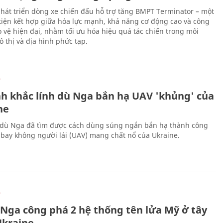
hát triển dòng xe chiến đấu hỗ trợ tăng BMPT Terminator – một
iện kết hợp giữa hỏa lực mạnh, khả năng cơ động cao và công
 vệ hiện đại, nhằm tối ưu hóa hiệu quả tác chiến trong môi
 thị và địa hình phức tạp.
Ự
h khắc lính dù Nga bắn hạ UAV 'khủng' của
ne
 dù Nga đã tìm được cách dùng súng ngắn bắn hạ thành công
bay không người lái (UAV) mang chất nổ của Ukraine.
Ự
 Nga công phá 2 hệ thống tên lửa Mỹ ở tây
kraine