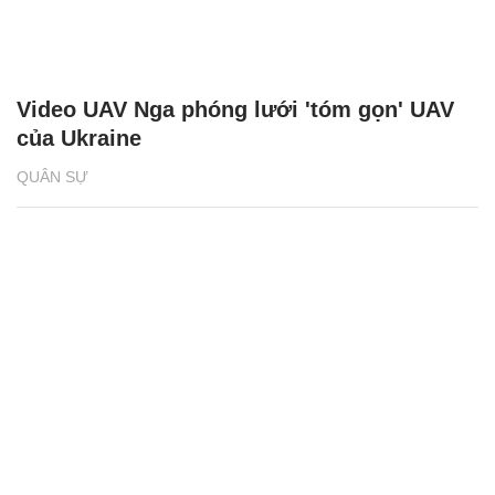
Video UAV Nga phóng lưới 'tóm gọn' UAV
của Ukraine
QUÂN SỰ