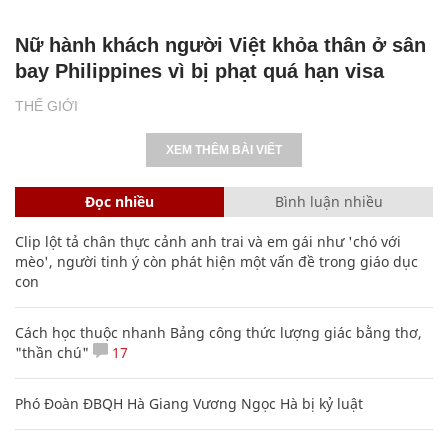
Nữ hành khách người Việt khỏa thân ở sân
bay Philippines vì bị phạt quá hạn visa
THẾ GIỚI
XEM THÊM BÀI VIẾT
Đọc nhiều
Bình luận nhiều
Clip lột tả chân thực cảnh anh trai và em gái như 'chó với
mèo', người tinh ý còn phát hiện một vấn đề trong giáo dục
con
Cách học thuộc nhanh Bảng công thức lượng giác bằng thơ,
"thần chú"
17
Phó Đoàn ĐBQH Hà Giang Vương Ngọc Hà bị kỷ luật