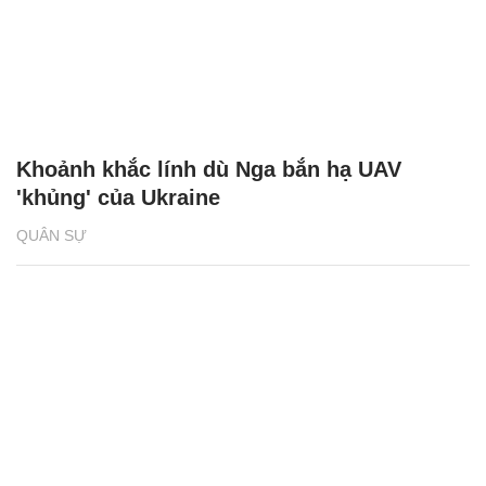
Khoảnh khắc lính dù Nga bắn hạ UAV
'khủng' của Ukraine
QUÂN SỰ