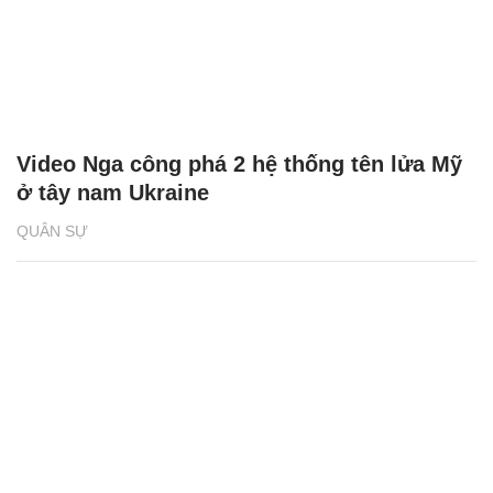
Video Nga công phá 2 hệ thống tên lửa Mỹ
ở tây nam Ukraine
QUÂN SỰ